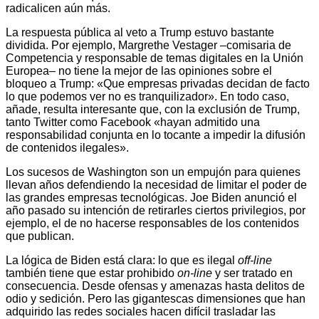
radicalicen aún más.
La respuesta pública al veto a Trump estuvo bastante
dividida. Por ejemplo, Margrethe Vestager –comisaria de
Competencia y responsable de temas digitales en la Unión
Europea– no tiene la mejor de las opiniones sobre el
bloqueo a Trump: «Que empresas privadas decidan de facto
lo que podemos ver no es tranquilizador». En todo caso,
añade, resulta interesante que, con la exclusión de Trump,
tanto Twitter como Facebook «hayan admitido una
responsabilidad conjunta en lo tocante a impedir la difusión
de contenidos ilegales».
Los sucesos de Washington son un empujón para quienes
llevan años defendiendo la necesidad de limitar el poder de
las grandes empresas tecnológicas. Joe Biden anunció el
año pasado su intención de retirarles ciertos privilegios, por
ejemplo, el de no hacerse responsables de los contenidos
que publican.
La lógica de Biden está clara: lo que es ilegal
off-line
también tiene que estar prohibido
on-line
y ser tratado en
consecuencia. Desde ofensas y amenazas hasta delitos de
odio y sedición. Pero las gigantescas dimensiones que han
adquirido las redes sociales hacen difícil trasladar las