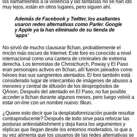
los llamamientos a la violencia y las fantasías no se han ido
muy lejos, están en otros lugares, pero siguen ahí.
Además de Facebook y Twitter, los asaltantes
usaron redes alternativas como Parler. Google
y Apple ya la han eliminado de su tienda de
‘apps’
No sirvió de mucho clausurar 8chan, probablemente el
rincón más oscuro de Internet. Este foro es conocido a nivel
internacional como una cantera de criminales de extrema
derecha. Los terroristas de Christchurch, Poway y El Paso
eran personajes activos en 8chan, allí fueron jaleados como
héroes tras sus sangrientos atentados. El foro también está
considerado lugar de intercambio de imágenes de abusos a
menores y central de difusión de los despropósitos de
QAnon. Después del atentado en El Paso, no fue posible
acceder a 8chan durante algunos meses, pero luego volvió a
estar
on-line
con un nombre nuevo: 8kun.
¿Quiere esto decir que la desplataformización puede resultar
contraproducente? Después de todo sirve para reforzar las
posturas antiestablishment y deja fuera los argumentos y
réplicas que llegan desde los entornos moderados, lo que a
su vez alimenta que los usuarios de las redes alternativas se