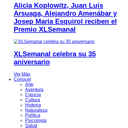
Alicia Koplowitz, Juan Luis
Arsuaga, Alejandro Amenábar y
Josep Maria Esquirol reciben el
Premio XLSemanal
XLSemanal celebra su 35
aniversario
Ver Más
Conocer
Arte
Aventura
Ciencia
Cultura
Historia
Naturaleza
Política
Psicología
Salud