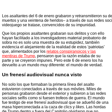
Los asaltantes del 6 de enero grabaron y retransmitieron su d
muertos y una veintena de heridos– a través de sus redes soc
videojuego se tratase, convencidos de su impunidad.
Que los propios asaltantes grabaran sus delitos y con ello
hayan facilitado a los investigadores material probatorio de
sobra no es solo una muestra de su estupidez, también
evidencia el alejamiento de la realidad de estos ‘patriotas’
que, alimentados por los
relatos conspiranoicos y las
mentiras de Trump
, pensaron que la razón estaba de su
parte y se creyeron impunes. Pero este 6 de enero los ha
devuelto a un mundo muy diferente: el mundo de verdad.
Un frenesí audiovisual nunca visto
No solo los que formaban la primera línea del asalto
estuvieron conectados a través de sus móviles. Miles de
personas grabaron desde el exterior y subieron a las redes
sociales selfis como si fuesen trofeos de guerra. El mundo
fue testigo de ese frenesí audiovisual que se adueñó de una
masa hiperconectada a la caza de clics y
likes
. Las hordas
de Trump dentro y fuera del Capitolio olvidaron que no