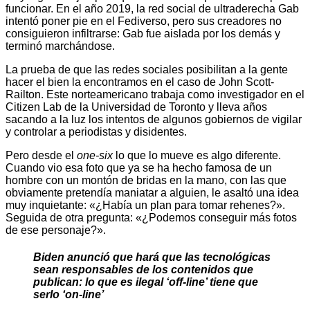
funcionar. En el año 2019, la red social de ultraderecha Gab
intentó poner pie en el Fediverso, pero sus creadores no
consiguieron infiltrarse: Gab fue aislada por los demás y
terminó marchándose.
La prueba de que las redes sociales posibilitan a la gente
hacer el bien la encontramos en el caso de John Scott-
Railton. Este norteamericano trabaja como investigador en el
Citizen Lab de la Universidad de Toronto y lleva años
sacando a la luz los intentos de algunos gobiernos de vigilar
y controlar a periodistas y disidentes.
Pero desde el
one-six
lo que lo mueve es algo diferente.
Cuando vio esa foto que ya se ha hecho famosa de un
hombre con un montón de bridas en la mano, con las que
obviamente pretendía maniatar a alguien, le asaltó una idea
muy inquietante: «¿Había un plan para tomar rehenes?».
Seguida de otra pregunta: «¿Podemos conseguir más fotos
de ese personaje?».
Biden anunció que hará que las tecnológicas
sean responsables de los contenidos que
publican: lo que es ilegal ‘off-line’ tiene que
serlo ‘on-line’