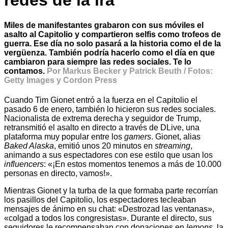
redes de la ira
Miles de manifestantes grabaron con sus móviles el
asalto al Capitolio y compartieron selfis como trofeos de
guerra. Ese día no solo pasará a la historia como el de la
vergüenza. También podría hacerlo como el día en que
cambiaron para siempre las redes sociales. Te lo
contamos.
Por Markus Becker y Patrick Beuth / Fotos:
Getty Images y Cordon Press
Cuando Tim Gionet entró a la fuerza en el Capitolio el
pasado 6 de enero, también lo hicieron sus redes sociales.
Nacionalista de extrema derecha y seguidor de Trump,
retransmitió el asalto en directo a través de DLive, una
plataforma muy popular entre los
gamers
. Gionet, alias
Baked Alaska
, emitió unos 20 minutos en
streaming
,
animando a sus espectadores con ese estilo que usan los
influencers
: «¡En estos momentos tenemos a más de 10.000
personas en directo, vamos!».
Mientras Gionet y la turba de la que formaba parte recorrían
los pasillos del Capitolio, los espectadores tecleaban
mensajes de ánimo en su chat: «Destrozad las ventanas»,
«colgad a todos los congresistas». Durante el directo, sus
seguidores le recompensaban con donaciones en
lemons
, la