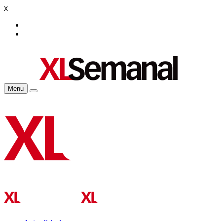
x
Menu