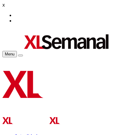
x
Menu