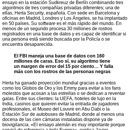
ensayo en la estación Sudkreuz de Berlín combinando tres
algoritmos de tres compañías privadas diferentes; una de
ellas, Herta Security, española. Con sede en Barcelona y
oficinas en Madrid, Londres y Los Ángeles, se ha implantado
en 50 países. Su
software
es el más rápido del mundo. En
menos de un segundo procesa 30 millones de rostros
registrados en una base de datos y es capaz de identificar si
una persona está siendo buscada por la Policía o se
encuentra desaparecida.
El FBI maneja una base de datos con 160
millones de caras. Eso sí, su algoritmo tiene
un margen de error del 15 por ciento… Y falla
más con los rostros de las personas negras
Herta ha ganado proyección mundial gracias a eventos
como los Globos de Oro y los Emmy para evitar a los fans
molestos que acosan a las estrellas o se dedican a reventar
galas. Entre sus clientes: la UEFA, hoteles de lujo en la
India, casinos que quieren evitar la entrada de jugadores
profesionales, el Museo del Louvre en Abu Dabi o la
Estación Sur de autobuses de Madrid, donde al menos una
docena de las cien cámaras instaladas dispone ya de
biovigilancia. «El ensayo alemán es muy importante porque
servirá de referencia a toda Europa», explica Javier