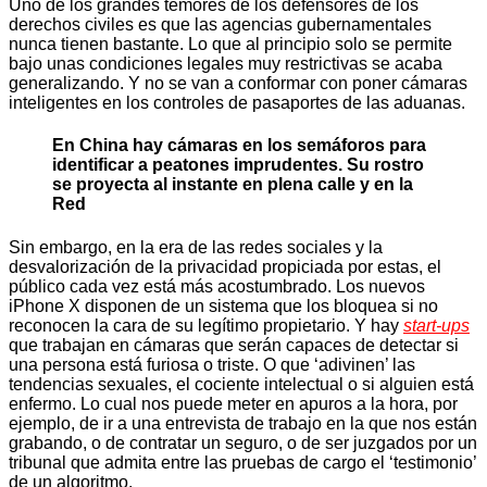
Uno de los grandes temores de los defensores de los
derechos civiles es que las agencias gubernamentales
nunca tienen bastante. Lo que al principio solo se permite
bajo unas condiciones legales muy restrictivas se acaba
generalizando. Y no se van a conformar con poner cámaras
inteligentes en los controles de pasaportes de las aduanas.
En China hay cámaras en los semáforos para
identificar a peatones imprudentes. Su rostro
se proyecta al instante en plena calle y en la
Red
Sin embargo, en la era de las redes sociales y la
desvalorización de la privacidad propiciada por estas, el
público cada vez está más acostumbrado. Los nuevos
iPhone X disponen de un sistema que los bloquea si no
reconocen la cara de su legítimo propietario. Y hay
start-ups
que trabajan en cámaras que serán capaces de detectar si
una persona está furiosa o triste. O que ‘adivinen’ las
tendencias sexuales, el cociente intelectual o si alguien está
enfermo. Lo cual nos puede meter en apuros a la hora, por
ejemplo, de ir a una entrevista de trabajo en la que nos están
grabando, o de contratar un seguro, o de ser juzgados por un
tribunal que admita entre las pruebas de cargo el ‘testimonio’
de un algoritmo.