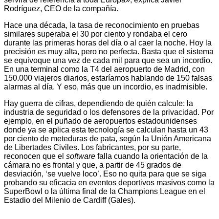
Rodríguez, CEO de la compañía.
Hace una década, la tasa de reconocimiento en pruebas
similares superaba el 30 por ciento y rondaba el cero
durante las primeras horas del día o al caer la noche. Hoy la
precisión es muy alta, pero no perfecta. Basta que el sistema
se equivoque una vez de cada mil para que sea un incordio.
En una terminal como la T4 del aeropuerto de Madrid, con
150.000 viajeros diarios, estaríamos hablando de 150 falsas
alarmas al día. Y eso, más que un incordio, es inadmisible.
Hay guerra de cifras, dependiendo de quién calcule: la
industria de seguridad o los defensores de la privacidad. Por
ejemplo, en el puñado de aeropuertos estadounidenses
donde ya se aplica esta tecnología se calculan hasta un 43
por ciento de meteduras de pata, según la Unión Americana
de Libertades Civiles. Los fabricantes, por su parte,
reconocen que el
software
falla cuando la orientación de la
cámara no es frontal y que, a partir de 45 grados de
desviación, ‘se vuelve loco’. Eso no quita para que se siga
probando su eficacia en eventos deportivos masivos como la
SuperBowl o la última final de la Champions League en el
Estadio del Milenio de Cardiff (Gales).