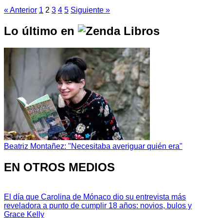
« Anterior
1
2
3
4
5
Siguiente »
Lo último en
Beatriz Montañez: "Necesitaba averiguar quién era"
EN OTROS MEDIOS
El día que Carolina de Mónaco dio su entrevista más
reveladora a punto de cumplir 18 años: novios, bulos y
Grace Kelly