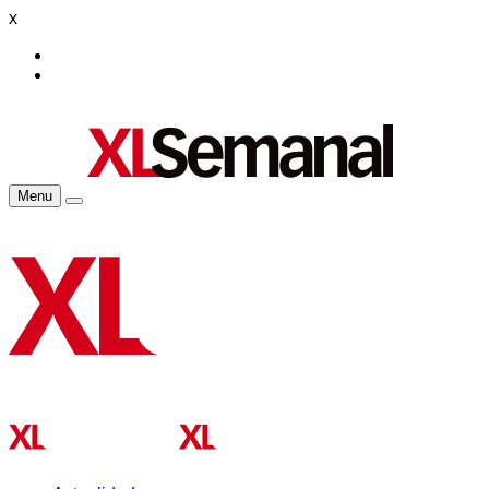
x
Menu