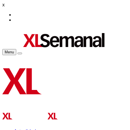
x
Menu