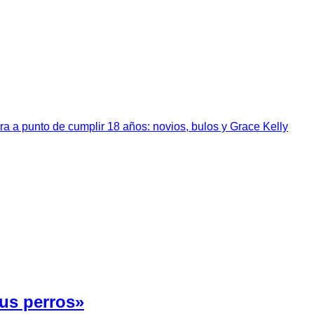
a a punto de cumplir 18 años: novios, bulos y Grace Kelly
us perros»