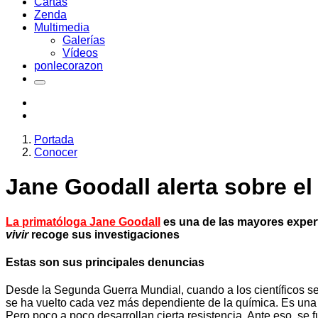
Cartas
Zenda
Multimedia
Galerías
Vídeos
ponlecorazon
Portada
Conocer
Jane Goodall alerta sobre e
La primatóloga Jane Goodall
es una de las mayores expert
vivir
recoge sus investigaciones
Estas son sus principales denuncias
Desde la Segunda Guerra Mundial, cuando a los científicos se le
se ha vuelto cada vez más dependiente de la química. Es una 
Pero poco a poco desarrollan cierta resistencia. Ante eso, se