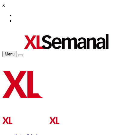
x
Menu