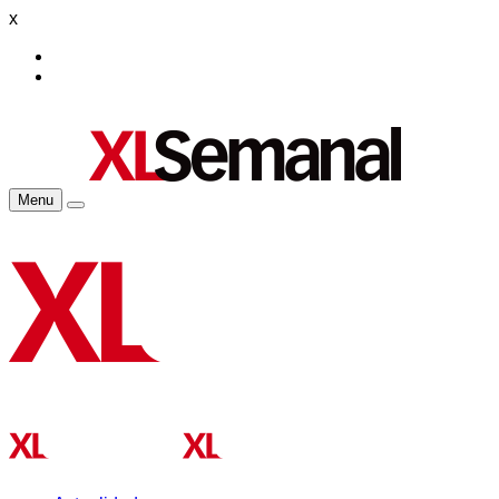
x
Menu