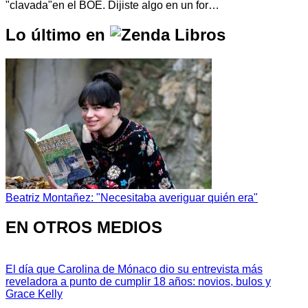
"clavada"en el BOE. Dijiste algo en un for…
Lo último en
Beatriz Montañez: "Necesitaba averiguar quién era"
EN OTROS MEDIOS
El día que Carolina de Mónaco dio su entrevista más
reveladora a punto de cumplir 18 años: novios, bulos y
Grace Kelly