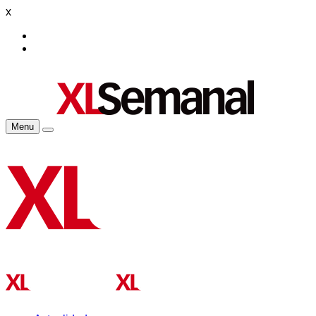
x
Menu