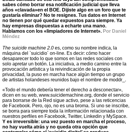
sabes cómo borrar esa notificación judicial que lleva
años «clavada»en el BOE. Dijiste algo en un foro que te
gustaría eliminar? No te resignes. Tus datos en Internet
no tienen por qué quedar expuestos para siempre. Ya
hay empresas dispuestas a echarte una mano.
Hablamos con los «limpiadores de Internet».
Por Daniel
Méndez
The suicide machine 2.0
es, como su nombre indica, la
máquina del `suicidio´ on-line. Es decir: cómo hacer
desaparecer todo lo que somos en las redes sociales con
solo apretar un botón. La iniciativa, a medio camino entre la
provocación artística y la reivindicación de la propia
privacidad, la puso en marcha hace algún tiempo un grupo
de artistas holandeses reunidos bajo el nombre de moddr_.
«Todo el mundo debería tener el derecho a desconectar»,
dicen en su web, www.suicidemachine.org, donde el servicio
para borrarse de la Red sigue activo, pese a las reticencias
de Facebook. Pero, ojo, no es una broma. Si uno se inscribe,
se borra para siempre toda la información relacionada con
nuestros perfiles en Facebook, Twitter, Linkedin y MySpace.
Y es irreversible: una vez puesto en marcha el proceso,
no hay vuelta atrás y no queda otra opción que