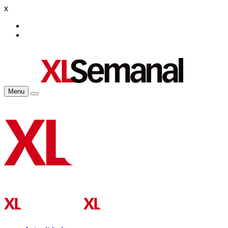
x
Menu