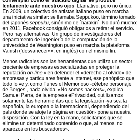
contemplar cómo el ‘suicidio digital’ se produce
lentamente ante nuestros ojos
. Llamativo, pero no único.
En 2009, un colectivo de artistas italiano puso en marcha
una iniciativa similar: se llamaba Seppukoo, término tomado
del japonés
seppuku
, sinónimo de `harakiri´. No duró mucho:
en 2011, Facebook consiguió obligarlos a retirar el servicio.
Pero hay alternativas. Un grupo de investigadores del
departamento de ingeniería de la computación de la
universidad de Washington puso en marcha la plataforma
Vanish (‘desvanecer»», en inglés) con el mismo fin.
Menos radicales son las herramientas que utiliza un sector
creciente de empresas especializadas en proteger la
reputación
on-line
y en defender el »derecho al olvido» de
empresas y particulares frente a Internet, ese panóptico que
todo lo ve y, como Funes el Memorioso -célebre personaje
de Borges-, nada olvida. «No somos hackers», explica
Samuel Parra, de la empresa ePrivacidad, «utilizamos
solamente las herramientas que la legislación -ya sea la
española, la europea o la internacional, dependiendo del
país donde se aloje la página en cuestión- pone a nuestra
disposición. Con la ley en la mano, solicitamos que se
elimine un determinado contenido o que, al menos, no
aparezca en los buscadores».