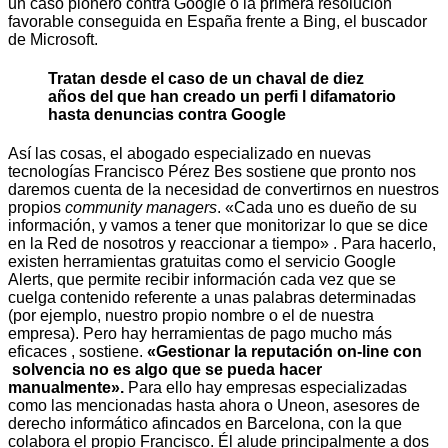
un caso pionero contra Google o la primera resolución
favorable conseguida en España frente a Bing, el buscador
de Microsoft.
Tratan desde el caso de un chaval de diez
años del que han creado un perfi l difamatorio
hasta denuncias contra Google
Así las cosas, el abogado especializado en nuevas
tecnologías Francisco Pérez Bes sostiene que pronto nos
daremos cuenta de la necesidad de convertirnos en nuestros
propios
community managers
. «Cada uno es dueño de su
información, y vamos a tener que monitorizar lo que se dice
en la Red de nosotros y reaccionar a tiempo» . Para hacerlo,
existen herramientas gratuitas como el servicio Google
Alerts, que permite recibir información cada vez que se
cuelga contenido referente a unas palabras determinadas
(por ejemplo, nuestro propio nombre o el de nuestra
empresa). Pero hay herramientas de pago mucho más
eficaces , sostiene.
«Gestionar la reputación on-line con
solvencia no es algo que se pueda hacer
manualmente».
Para ello hay empresas especializadas
como las mencionadas hasta ahora o Uneon, asesores de
derecho informático afincados en Barcelona, con la que
colabora el propio Francisco. Él alude principalmente a dos