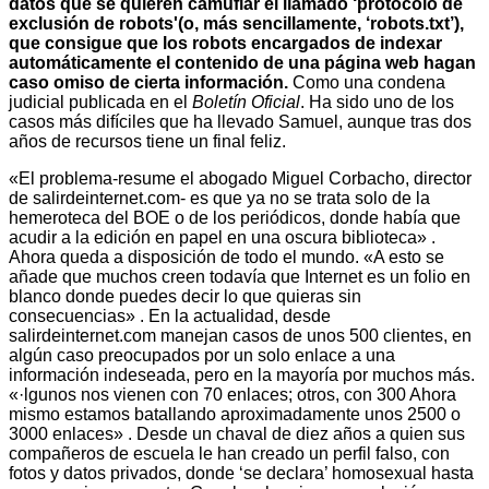
datos que se quieren camuflar el llamado ‘protocolo de
exclusión de robots'(o, más sencillamente, ‘robots.txt’),
que consigue que los robots encargados de indexar
automáticamente el contenido de una página web hagan
caso omiso de cierta información.
Como una condena
judicial publicada en el
Boletín Oficial
. Ha sido uno de los
casos más difíciles que ha llevado Samuel, aunque tras dos
años de recursos tiene un final feliz.
«El problema-resume el abogado Miguel Corbacho, director
de salirdeinternet.com- es que ya no se trata solo de la
hemeroteca del BOE o de los periódicos, donde había que
acudir a la edición en papel en una oscura biblioteca» .
Ahora queda a disposición de todo el mundo. «A esto se
añade que muchos creen todavía que Internet es un folio en
blanco donde puedes decir lo que quieras sin
consecuencias» . En la actualidad, desde
salirdeinternet.com manejan casos de unos 500 clientes, en
algún caso preocupados por un solo enlace a una
información indeseada, pero en la mayoría por muchos más.
«·lgunos nos vienen con 70 enlaces; otros, con 300 Ahora
mismo estamos batallando aproximadamente unos 2500 o
3000 enlaces» . Desde un chaval de diez años a quien sus
compañeros de escuela le han creado un perfil falso, con
fotos y datos privados, donde ‘se declara’ homosexual hasta