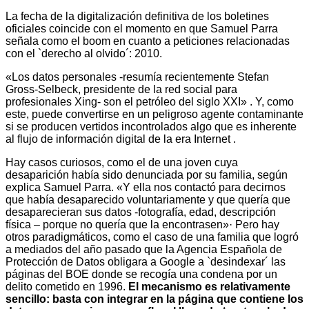
La fecha de la digitalización definitiva de los boletines
oficiales coincide con el momento en que Samuel Parra
señala como el boom en cuanto a peticiones relacionadas
con el `derecho al olvido´: 2010.
«Los datos personales -resumía recientemente Stefan
Gross-Selbeck, presidente de la red social para
profesionales Xing- son el petróleo del siglo XXI» . Y, como
este, puede convertirse en un peligroso agente contaminante
si se producen vertidos incontrolados algo que es inherente
al flujo de información digital de la era Internet .
Hay casos curiosos, como el de una joven cuya
desaparición había sido denunciada por su familia, según
explica Samuel Parra. «Y ella nos contactó para decirnos
que había desaparecido voluntariamente y que quería que
desaparecieran sus datos -fotografía, edad, descripción
física – porque no quería que la encontrasen»· Pero hay
otros paradigmáticos, como el caso de una familia que logró
a mediados del año pasado que la Agencia Española de
Protección de Datos obligara a Google a `desindexar´ las
páginas del BOE donde se recogía una condena por un
delito cometido en 1996.
El mecanismo es relativamente
sencillo: basta con integrar en la página que contiene los