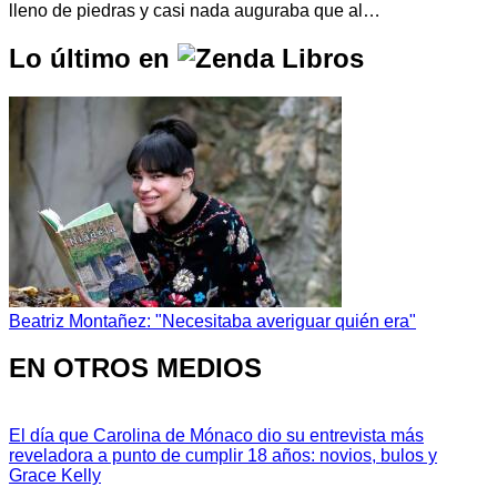
lleno de piedras y casi nada auguraba que al…
Lo último en
Beatriz Montañez: "Necesitaba averiguar quién era"
EN OTROS MEDIOS
El día que Carolina de Mónaco dio su entrevista más
reveladora a punto de cumplir 18 años: novios, bulos y
Grace Kelly