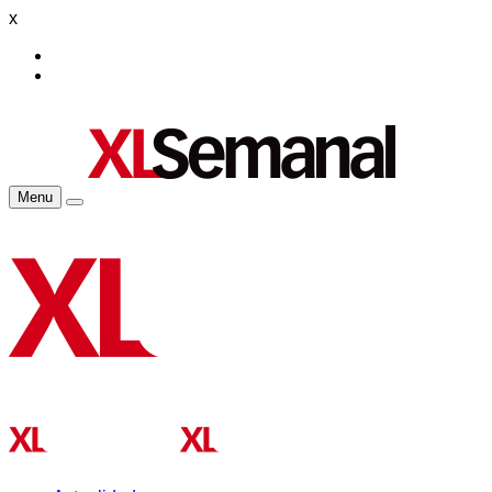
x
Menu