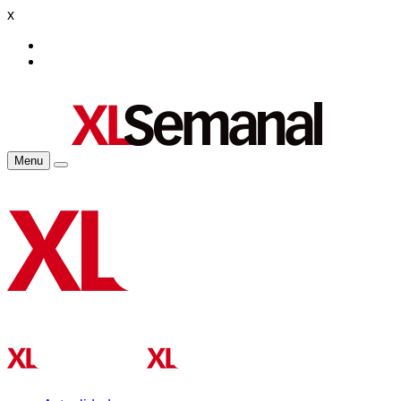
x
Menu