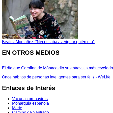
Beatriz Montañez: "Necesitaba averiguar quién era"
EN OTROS MEDIOS
El día que Carolina de Mónaco dio su entrevista más revelador
Once hábitos de personas inteligentes para ser feliz - WeLife
Enlaces de Interés
Vacuna coronavirus
Monarquía española
Marte
Camino de Santiago