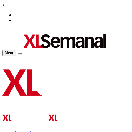
x
Menu