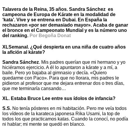
Talavera de la Reina, 35 años. Sandra Sánchez es
campeona de Europa de Kárate en la modalidad de
‘kata’. Vive y se entrena en Dubai. En España la
rechazaron «por ser demasiado mayor». Acaba de ganar
el bronce en el Campeonato Mundial y es la número uno
del ranking.
Por Begoña Donat
XLSemanal. ¿Qué despierta en una niña de cuatro años
la afición al kárate?
Sandra Sánchez
. Mis padres querían que mi hermano y yo
hiciéramos ejercicio. A él lo apuntaron a kárate y a mí, a
baile. Pero yo bajaba al gimnasio y decía. «Quiero
quedarme con Paco». Para que no llorara, mis padres le
pidieron al profesor que me dejara entrenar dos o tres días,
que me terminaría cansando…
XL. Estaba Bruce Lee entre sus ídolos de infancia?
S.S.
No tenía pósteres en mi habitación. Pero me veía todos
los vídeos de la karateca japonesa Rika Usami, la top de
todos los que practicamos katas. Cuando la conocí, no podía
ni hablar; mi mente se quedó en blanco.