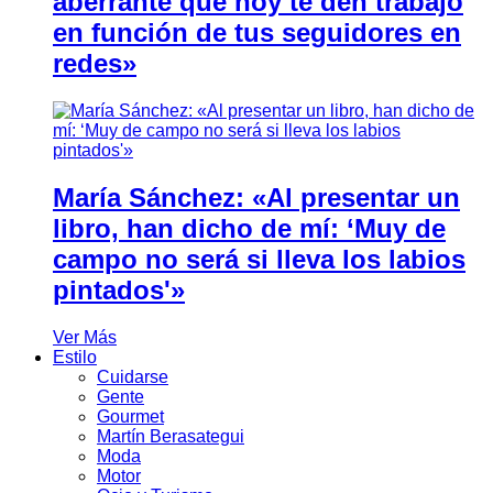
aberrante que hoy te den trabajo
en función de tus seguidores en
redes»
María Sánchez: «Al presentar un
libro, han dicho de mí: ‘Muy de
campo no será si lleva los labios
pintados'»
Ver Más
Estilo
Cuidarse
Gente
Gourmet
Martín Berasategui
Moda
Motor