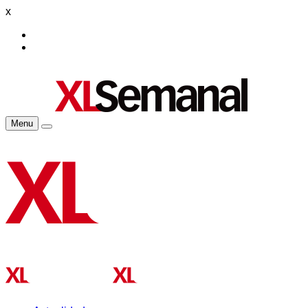
x
Menu