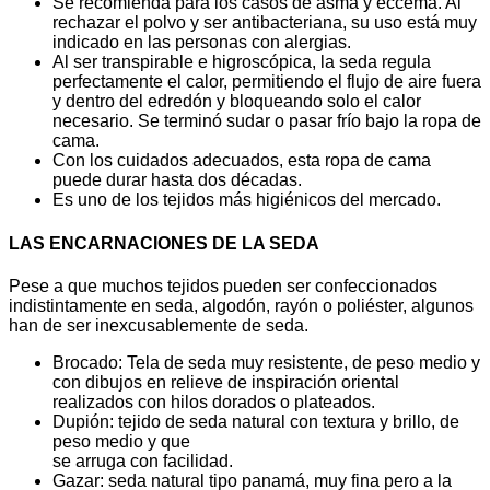
Se recomienda para los casos de asma y eccema. Al
rechazar el polvo y ser antibacteriana, su uso está muy
indicado en las personas con alergias.
Al ser transpirable e higroscópica, la seda regula
perfectamente el calor, permitiendo el flujo de aire fuera
y dentro del edredón y bloqueando solo el calor
necesario. Se terminó sudar o pasar frío bajo la ropa de
cama.
Con los cuidados adecuados, esta ropa de cama
puede durar hasta dos décadas.
Es uno de los tejidos más higiénicos del mercado.
LAS ENCARNACIONES DE LA SEDA
Pese a que muchos tejidos pueden ser confeccionados
indistintamente en seda, algodón, rayón o poliéster, algunos
han de ser inexcusablemente de seda.
Brocado: Tela de seda muy resistente, de peso medio y
con dibujos en relieve de inspiración oriental
realizados con hilos dorados o plateados.
Dupión: tejido de seda natural con textura y brillo, de
peso medio y que
se arruga con facilidad.
Gazar: seda natural tipo panamá, muy fina pero a la