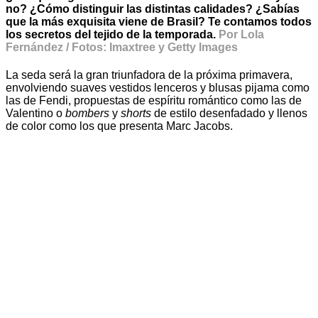
no? ¿Cómo distinguir las distintas calidades? ¿Sabías
que la más exquisita viene de Brasil? Te contamos todos
los secretos del tejido de la temporada.
Por Lola
Fernández / Fotos: Imaxtree y Getty Images
La seda será la gran triunfadora de la próxima primavera,
envolviendo suaves vestidos lenceros y blusas pijama como
las de Fendi, propuestas de espíritu romántico como las de
Valentino o
bombers
y
shorts
de estilo desenfadado y llenos
de color como los que presenta Marc Jacobs.