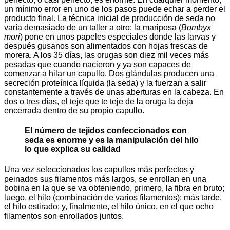
un mínimo error en uno de los pasos puede echar a perder el
producto final. La técnica inicial de producción de seda no
varía demasiado de un taller a otro: la mariposa (
Bombyx
mori
) pone en unos papeles especiales donde las larvas y
después gusanos son alimentados con hojas frescas de
morera. A los 35 días, las orugas son diez mil veces más
pesadas que cuando nacieron y ya son capaces de
comenzar a hilar un capullo. Dos glándulas producen una
secreción proteínica líquida (la seda) y la fuerzan a salir
constantemente a través de unas aberturas en la cabeza. En
dos o tres días, el teje que te teje de la oruga la deja
encerrada dentro de su propio capullo.
El número de tejidos confeccionados con
seda es enorme y es la manipulación del hilo
lo que explica su calidad
Una vez seleccionados los capullos más perfectos y
peinados sus filamentos más largos, se enrollan en una
bobina en la que se va obteniendo, primero, la fibra en bruto;
luego, el hilo (combinación de varios filamentos); más tarde,
el hilo estirado; y, finalmente, el hilo único, en el que ocho
filamentos son enrollados juntos.