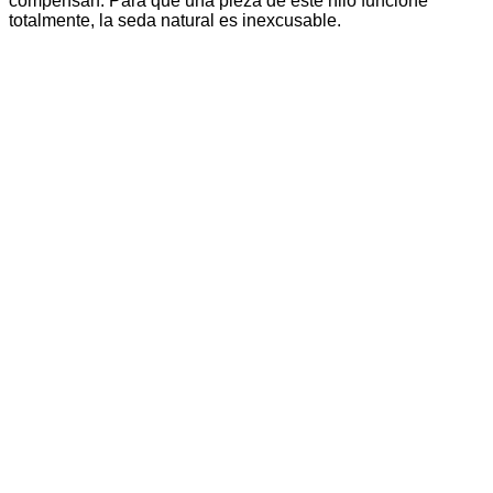
compensan. Para que una pieza de este hilo funcione
totalmente, la seda natural es inexcusable.