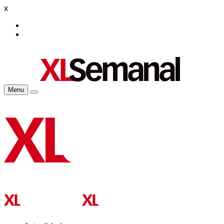
x
Menu