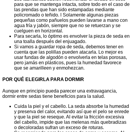
para que se mantenga intacta, sobre todo en el caso de
las prendas que han sido estampadas mediante
policromado o teñido. l Solamente algunas piezas
pequeñas como pañuelos pueden lavarse a mano con
agua fría y jabón, siempre que no se retuerzan y se
cuelguen en horizontal.
Para secarla, lo óptimo es envolver la pieza de seda en
una toalla después del enjuagado.
Si vamos a guardar ropa de seda, debemos tener en
cuenta que las polillas pueden atacarla. Lo mejor es
usar fundas de algodón o envolverla en telas porosas,
pero jamás en plásticos, pues la humedad favorece
que se amarilleen y enmohezcan.
POR QUÉ ELEGIRLA PARA DORMIR
Aunque en principio pueda parecer una extravagancia,
dormir entre sedas tiene beneficios para la salud.
Cuida la piel y el cabello. La seda absorbe la humedad
y preserva del calor, evitando así que el pelo se enrede
y que la piel se reseque. Al evitar la fricción excesiva
del cabello, impide que las melenas más quebradizas
o decoloradas sufran un exceso de roturas.