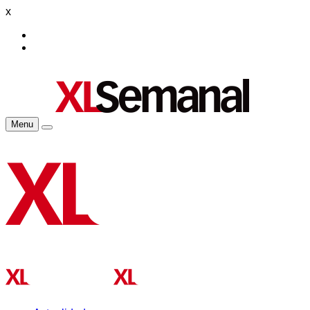
x
Menu