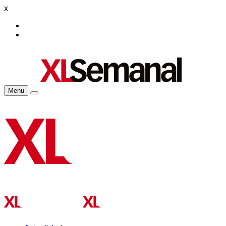
x
Menu