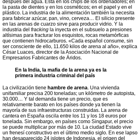
después del agua. Está en los chips de los ordenadores; en
la pasta de dientes y en los cosméticos; en el papel y en el
plástico. La industria de la alimentación también la necesita
para fabricar azúcar, pan, vino, cerveza… El silicio presente
en las arenas de cuarzo sirve para producir vidrio. Y la
industria del
fracking
la inyecta en el subsuelo a presiones
altísimas para fracturar los esquistos, rocas metamórficas
que contienen hidrocarburos. «Cada español consume, sin
ser consciente de ello, 11.650 kilos de arena al año», explica
César Luaces, director de la Asociación Nacional de
Empresarios Fabricantes de Áridos.
En la India, la mafia de la arena ya es la
primera industria criminal del país
La civilización tiene
hambre de arena
. Una vivienda
unifamiliar precisa 200 toneladas; un kilómetro de autopista,
30.000… Y tal demanda tiene un precio, que es
relativamente barato en los países donde ya tienen la
mayoría de sus infraestructuras construidas. La arena de
cantera en España oscila entre los 11 y los 18 euros por
tonelada. Sin embargo, en países como Singapur, el precio
se puede multiplicar por más de 10. La ciudad Estado vive
un frenesí constructivo en el último medio siglo. En ese lapso
han desaparecido 24 islotes de Indonesia, el origen del