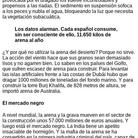
provocada por el dragado los vuelve incontrolables y
propensos a las riadas. El sedimento en suspensión sofoca
a los peces y nubla el agua, bloqueando la luz que necesita
la vegetación subacuática.
Los datos alarman. Cada español consume,
sin ser consciente de ello, 11.650 kilos de
arena al año
¿Y por qué no utilizar la arena del desierto? Porque no sirve.
La acción del viento hace que sus granos sean demasiado
lisos y no agarren bien. Lo saben en los países del Golfo,
que sufren escasez de arena para construir. Para levantar
las islas artificiales frente a las costas de Dubái hubo que
dragar 1000 millones de toneladas del fondo marino. Y para
construir la torre Burj Khalifa, de 828 metros de altura, se
importó arena de Australia.
El mercado negro
A nivel mundial, la arena y la grava mueven en el sector de
la construcción unos 57.000 millones de euros anuales. Y
luego está el mercado negro. La India tiene un apetito
insaciable de hormigón. Y la mafia de la arena se ha
convertido en la primera industria criminal del país, capaz de