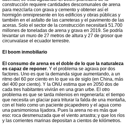
construcción requiere cantidades descomunales de arena
para mezclarla con grava y cemento y obtener así el
hormigón omnipresente en los edificios y obras públicas y
también en el asfalto de las carreteras y el pavimento de las
aceras. Solo el sector de la construcción necesitará 51.700
millones de toneladas de arena y grava en 2019. Se podría
levantar un muro de 27 metros de altura y 27 de grosor que
circunvalase el ecuador terrestre.
El boom inmobiliario
El consumo de arena es el doble de lo que la naturaleza
es capaz de reponer
. Y el problema se agrava por dos
factores. Uno es que la demanda sigue aumentando, a un
ritmo del 60 por ciento en lo que va de siglo (en China, más
del 400 por ciento). Y la ONU estima que en 2050 dos de
cada tres habitantes vivirán en una gran urbe. El otro
problema es que se tarda milenios en regenerarla: el tiempo
que necesita un glaciar para triturar la falda de una montaña,
con el hielo como un paciente picapedrero y el agua como
una parsimoniosa lijadora. Pues la arena no es más que
eso: roca desmenuzada que el viento arrastra; y que los ríos
y las corrientes marinas depositan a cientos de kilómetros.