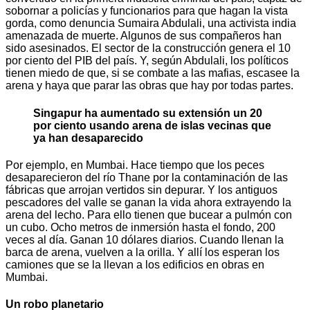
sobornar a policías y funcionarios para que hagan la vista
gorda, como denuncia Sumaira Abdulali, una activista india
amenazada de muerte. Algunos de sus compañeros han
sido asesinados. El sector de la construcción genera el 10
por ciento del PIB del país. Y, según Abdulali, los políticos
tienen miedo de que, si se combate a las mafias, escasee la
arena y haya que parar las obras que hay por todas partes.
Singapur ha aumentado su extensión un 20
por ciento usando arena de islas vecinas que
ya han desaparecido
Por ejemplo, en Mumbai. Hace tiempo que los peces
desaparecieron del río Thane por la contaminación de las
fábricas que arrojan vertidos sin depurar. Y los antiguos
pescadores del valle se ganan la vida ahora extrayendo la
arena del lecho. Para ello tienen que bucear a pulmón con
un cubo. Ocho metros de inmersión hasta el fondo, 200
veces al día. Ganan 10 dólares diarios. Cuando llenan la
barca de arena, vuelven a la orilla. Y allí los esperan los
camiones que se la llevan a los edificios en obras en
Mumbai.
Un robo planetario