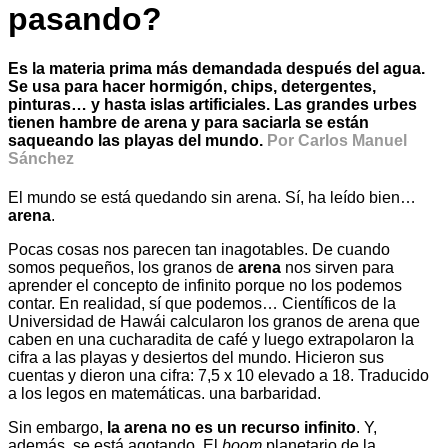
pasando?
Es la materia prima más demandada después del agua.
Se usa para hacer hormigón, chips, detergentes,
pinturas… y hasta islas artificiales. Las grandes urbes
tienen hambre de arena y para saciarla se están
saqueando las playas del mundo.
Por Carlos Manuel
Sánchez
El mundo se está quedando sin arena. Sí, ha leído bien…
arena
.
Pocas cosas nos parecen tan inagotables. De cuando
somos pequeños, los granos de
arena
nos sirven para
aprender el concepto de infinito porque no los podemos
contar. En realidad, sí que podemos… Científicos de la
Universidad de Hawái calcularon los granos de arena que
caben en una cucharadita de café y luego extrapolaron la
cifra a las playas y desiertos del mundo. Hicieron sus
cuentas y dieron una cifra: 7,5 x 10 elevado a 18. Traducido
a los legos en matemáticas. una barbaridad.
Sin embargo,
la arena no es un recurso infinito
. Y,
además, se está agotando. El
boom
planetario de la