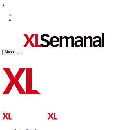
x
Menu