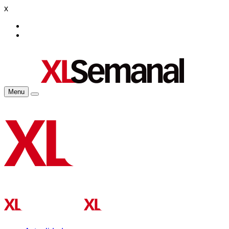
x
Menu