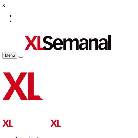
x
Menu