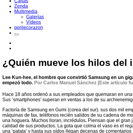
Cartas
Zenda
Multimedia
Galerías
Vídeos
ponlecorazon
¿Quién mueve los hilos del
Lee Kun-hee, el hombre que convirtió Samsung en un gigant
empezó todo.
Por Carlos Manuel Sánchez [Este artículo fu
Hace 18 años ordenó a sus empleados que quemaran en una hog
Sus ‘smartphones’ superan en ventas a los de su archienemi
Factoría de Samsung en Gumi (corea del sur). sus dos mil empl
máquinas de fax, teléfonos recién salidos de su cadena de m
una hoguera. Muchos lloran, incrédulos
.
Piensan que el gran j
calidad de sus productos. La gota que colma el vaso es el reg
una ‘patata’ y hasta sus oídos llegan decenas de comentarios