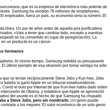
 surcoreano
,
que es la empresa de electrónica más potente de
rimestre. Samsung ha vendido 76 millones de smartphones,
000 empleados, fuera un país, su economía sería la número 35
 línea. Un par de años antes de aquella pira purificadora
isados. «Vais a tener que cambiar todo, excepto a vuestras
e hospedó se ha convertido en lugar de peregrinación). La
 en un producto es un cáncer .
 sus hermanos
rabajadores. Al mismo tiempo, Samsung redobla su presupuesto
o. El último ejemplo de esa obsesión por tomar ventaja ha sido
na que se tenían recíprocamente Steve Jobs y Kun-hee
.
Jobs
ra batalla la ganó Apple en un tribunal estadounidense,
. Corrió el bulo por Internet de que Kun-hee había dado orden
 intercesión de Obama, y establece que Apple se aprovechó
amativo del asunto es el hecho de que Samsung ha chupado
ba a Steve Jobs, pero sin nombrarlo.
Un genio puede
 contratar a los mejores. El valor económico de un solo genio