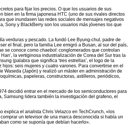
etos para fijar los precios. O que los usuarios de sus
n bien en la firma japonesa HTC (uno de sus rivales directos
para que inundasen las redes sociales de mensajes negativos
ia, Sony y BlackBerry son los usuarios más jóvenes los que
a verduras y pescado. La fundó Lee Byung-chul, padre de
el final, pero la familia Lee emigró a Busan, al sur del país,
 que se conoce como
chaebol
: conglomerados que controlan
Han’, la vertiginosa industrialización de Corea del Sur tras la
 (palabra que significa ‘tres estrellas’, el logo de la
 hijos: seis mujeres y cuatro varones. Para convertirse en el
e Waseda (Japón) y realizó un máster en administración de
ímicas, papeleras, constructoras, astilleros, periódicos,
974 decidió entrar en el mercado de los semiconductores para
a, Samsung lidera también la investigación del grafeno, el
o explica el analista Chris Velazco en TechCrunch, «los
 comprar un televisor de una marca desconocida si había un
onaban como se suponía que debían hacerlo».