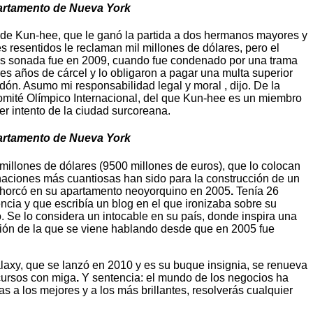
partamento de Nueva York
de Kun-hee, que le ganó la partida a dos hermanos mayores y
tes resentidos le reclaman mil millones de dólares, pero el
 más sonada fue en 2009, cuando fue condenado por una trama
s años de cárcel y lo obligaron a pagar una multa superior
ón. Asumo mi responsabilidad legal y moral , dijo. De la
 Comité Olímpico Internacional, del que Kun-hee es un miembro
r intento de la ciudad surcoreana.
partamento de Nueva York
millones de dólares (9500 millones de euros), que lo colocan
aciones más cuantiosas han sido para la construcción de un
 ahorcó en su apartamento neoyorquino en 2005
.
Tenía 26
ia y que escribía un blog en el que ironizaba sobre su
o. Se lo considera un intocable en su país, donde inspira una
esión de la que se viene hablando desde que en 2005 fue
alaxy, que se lanzó en 2010 y es su buque insignia, se renueva
scursos con miga
.
Y sentencia: el mundo de los negocios ha
s a los mejores y a los más brillantes, resolverás cualquier