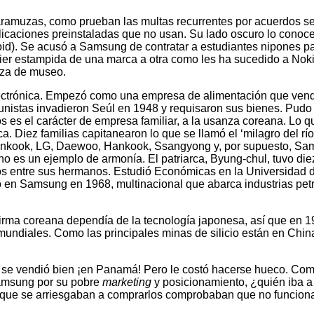
ramuzas, como prueban las multas recurrentes por acuerdos secr
licaciones preinstaladas que no usan. Su lado oscuro lo conoce
roid). Se acusó a Samsung de contratar a estudiantes nipones 
uier estampida de una marca a otra como les ha sucedido a Nok
ieza de museo.
ctrónica. Empezó como una empresa de alimentación que vendí
istas invadieron Seúl en 1948 y requisaron sus bienes. Pudo ser 
es el carácter de empresa familiar, a la usanza coreana. Lo
a. Diez familias capitanearon lo que se llamó el ‘milagro del río 
nkook, LG, Daewoo, Hankook, Ssangyong y, por supuesto, Samsung
no es un ejemplo de armonía. El patriarca, Byung-chul, tuvo diez
os entre sus hermanos. Estudió Económicas en la Universidad d
n Samsung en 1968, multinacional que abarca industrias petroqu
irma coreana dependía de la tecnología japonesa, así que en 1
 mundiales. Como las principales minas de silicio están en Chin
e se vendió bien ¡en Panamá! Pero le costó hacerse hueco. Com
Samsung por su pobre
marketing
y posicionamiento, ¿quién iba a
 los que se arriesgaban a comprarlos comprobaban que no funci