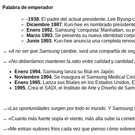
Palabra de emperador
-1938.
El padre del actual presidente, Lee Byung-
Diciembre 1987.
Kun-hee es nombrado presidente 
Enero 1992.
Samsung ‘conquista’ Manhattan. su p
Marzo 1993.
Se presenta su nueva identidad corpo
Junio 1993.
Kun-hee anuncia una completa renovaci
→ «A no ser que Samsung cambie, será una compañía de segund
→ «No deberíamos mantener la ratio entre calidad y cantidad al 
Enero 1994.
Samsung lanza su filial en Japón.
Noviembre 1994.
Se inaugura el Samsung Medical Cent
Enero 1995.
Lanza sus filiales en los Estados Unidos, 
1995.
Crea el SADI, el Instituto de Arte y Diseño de Sam
→»Las oportunidades surgen por todo el mundo. Y Samsung so
→ «Cuanto más fuerte sopla el viento, más alta sube la cometa.
→»Me entran sudores fríos cada vez que pienso cómo sobrevi