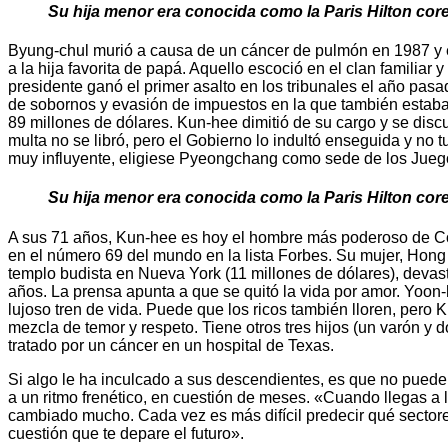
Su hija menor era conocida como la Paris Hilton cor
Byung-chul murió a causa de un cáncer de pulmón en 1987 y 
a la hija favorita de papá. Aquello escoció en el clan familiar
presidente ganó el primer asalto en los tribunales el año pa
de sobornos y evasión de impuestos en la que también estaban
89 millones de dólares. Kun-hee dimitió de su cargo y se dis
multa no se libró, pero el Gobierno lo indultó enseguida y no
muy influyente, eligiese Pyeongchang como sede de los Juegos
Su hija menor era conocida como la Paris Hilton cor
A sus 71 años, Kun-hee es hoy el hombre más poderoso de Core
en el número 69 del mundo en la lista Forbes. Su mujer, Hon
templo budista en Nueva York (11 millones de dólares), deva
años. La prensa apunta a que se quitó la vida por amor. Yoon-
lujoso tren de vida. Puede que los ricos también lloren, pero 
mezcla de temor y respeto. Tiene otros tres hijos (un varón y
tratado por un cáncer en un hospital de Texas.
Si algo le ha inculcado a sus descendientes, es que no pueden
a un ritmo frenético, en cuestión de meses. «Cuando llegas a l
cambiado mucho. Cada vez es más difícil predecir qué sectores 
cuestión que te depare el futuro».