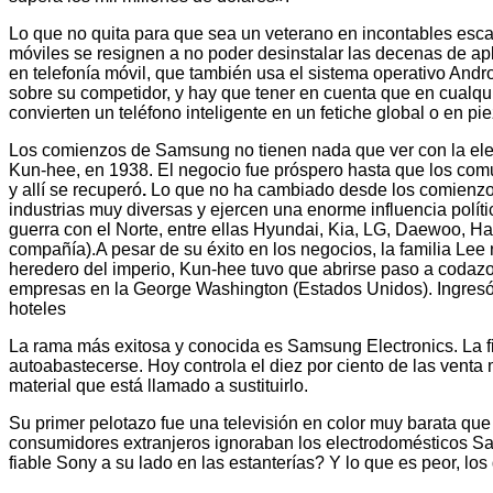
Lo que no quita para que sea un veterano en incontables esca
móviles se resignen a no poder desinstalar las decenas de ap
en telefonía móvil, que también usa el sistema operativo And
sobre su competidor, y hay que tener en cuenta que en cualq
convierten un teléfono inteligente en un fetiche global o en p
Los comienzos de Samsung no tienen nada que ver con la ele
Kun-hee, en 1938. El negocio fue próspero hasta que los comun
y allí se recuperó
.
Lo que no ha cambiado desde los comienzos 
industrias muy diversas y ejercen una enorme influencia polític
guerra con el Norte, entre ellas Hyundai, Kia, LG, Daewoo, Ha
compañía).A pesar de su éxito en los negocios, la familia Lee 
heredero del imperio, Kun-hee tuvo que abrirse paso a codaz
empresas en la George Washington (Estados Unidos). Ingresó e
hoteles
La rama más exitosa y conocida es Samsung Electronics. La f
autoabastecerse. Hoy controla el diez por ciento de las venta
material que está llamado a sustituirlo.
Su primer pelotazo fue una televisión en color muy barata qu
consumidores extranjeros ignoraban los electrodomésticos 
fiable Sony a su lado en las estanterías? Y lo que es peor,