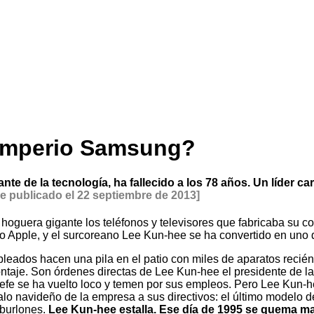
 imperio Samsung?
e de la tecnología, ha fallecido a los 78 años. Un líder c
e publicado el 22 septiembre de 2013]
uera gigante los teléfonos y televisores que fabricaba su com
go Apple, y el surcoreano Lee Kun-hee se ha convertido en un
eados hacen una pila en el patio con miles de aparatos recién 
ontaje. Son órdenes directas de Lee Kun-hee el presidente de 
efe se ha vuelto loco y temen por sus empleos. Pero Lee Kun-he
alo navideño de la empresa a sus directivos: el último modelo d
 burlones.
Lee Kun-hee estalla. Ese día de 1995 se quema mat