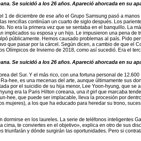
eana. Se suicidó a los 26 años. Apareció ahorcada en su a
el 1 de diciembre de ese año el Grupo Samsung pasó a manos 
 y las rencillas continúan un cuarto de siglo después. Los parien
sado. No era la primera vez que se sentaba en el banquillo. La
 implicados su esposa y un hijo. Le impusieron una pena de tre
culpó públicamente. Hemos causado problemas al país. Pido perd
 tuvo que pasar por la cárcel. Según dicen, a cambio de que el
 Olímpicos de Invierno de 2018, como así sucedió. Era el terce
eana. Se suicidó a los 26 años. Apareció ahorcada en su a
a del Sur. Y el más rico, con una fortuna personal de 12.600 
g Ra-hee, es una mecenas del arte, aunque últimamente sus don
stada por el suicidio de su hija menor, Lee Yoon-hyung, que se
hyung era la Paris Hilton coreana, una
it girl
que marcaba tendenc
Kun-hee, que puede ser implacable, lleva la procesión por dentr
 dos mujeres), a los que ha educado para heredar su trono, suc
 dormirse en los laureles. La serie de teléfonos inteligentes G
a cima, te conviertes en el objetivo», explica en otro de sus di
triunfarán y dónde surgirán las oportunidades. Pero si contrata