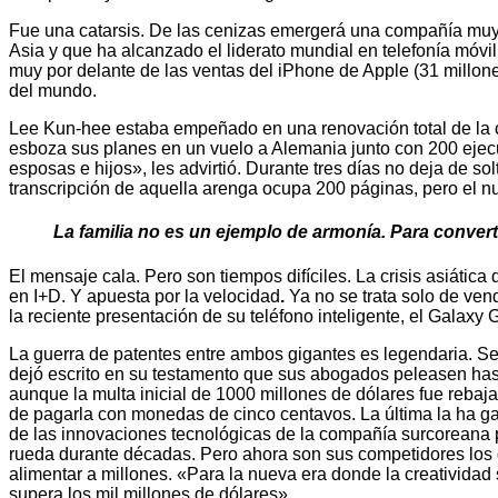
Fue una catarsis. De las cenizas emergerá una compañía muy d
Asia y que ha alcanzado el liderato mundial en telefonía móvil
muy por delante de las ventas del iPhone de Apple (31 millo
del mundo.
Lee Kun-hee estaba empeñado en una renovación total de la c
esboza sus planes en un vuelo a Alemania junto con 200 ejec
esposas e hijos», les advirtió. Durante tres días no deja de s
transcripción de aquella arenga ocupa 200 páginas, pero el nu
La familia no es un ejemplo de armonía. Para conve
El mensaje cala. Pero son tiempos difíciles. La crisis asiáti
en I+D. Y apuesta por la velocidad
.
Ya no se trata solo de ven
la reciente presentación de su teléfono inteligente, el Galax
La guerra de patentes entre ambos gigantes es legendaria. S
dejó escrito en su testamento que sus abogados peleasen has
aunque la multa inicial de 1000 millones de dólares fue reba
de pagarla con monedas de cinco centavos. La última la ha g
de las innovaciones tecnológicas de la compañía surcoreana 
rueda durante décadas. Pero ahora son sus competidores los 
alimentar a millones. «Para la nueva era donde la creatividad
supera los mil millones de dólares».