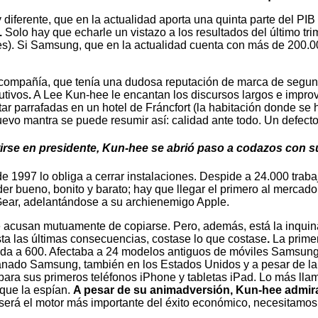
iferente, que en la actualidad aporta una quinta parte del PIB
.
Solo hay que echarle un vistazo a los resultados del último t
nes). Si Samsung, que en la actualidad cuenta con más de 200.
ompañía, que tenía una dudosa reputación de marca de segunda
utivos
.
A Lee Kun-hee le encantan los discursos largos e improv
oltar parrafadas en un hotel de Fráncfort (la habitación donde s
evo mantra se puede resumir así: calidad ante todo. Un defecto
rtirse en presidente, Kun-hee se abrió paso a codazos con
ca de 1997 lo obliga a cerrar instalaciones. Despide a 24.000 t
der bueno, bonito y barato; hay que llegar el primero al mercad
y Gear, adelantándose a su archienemigo Apple.
e acusan mutuamente de copiarse. Pero, además, está la inqui
ta las últimas consecuencias, costase lo que costase
.
La prime
jada a 600. Afectaba a 24 modelos antiguos de móviles Samsung
anado Samsung, también en los Estados Unidos y a pesar de la
para sus primeros teléfonos iPhone y tabletas iPad. Lo más ll
que la espían.
A pesar de su animadversión, Kun-hee admira
 será el motor más importante del éxito económico, necesitamos