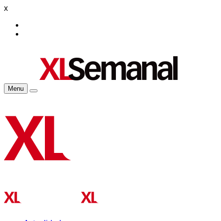
x
Menu