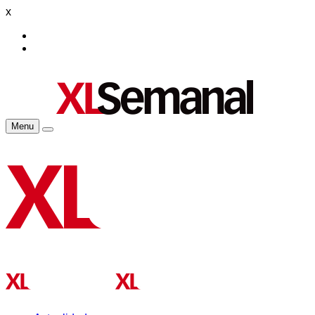
x
Menu