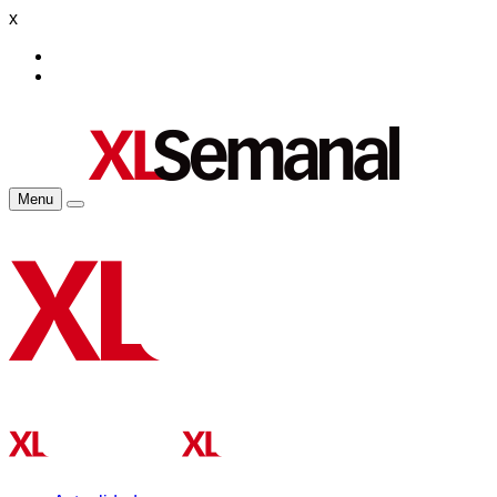
x
Menu