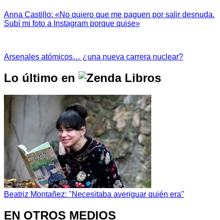
Anna Castillo: «No quiero que me paguen por salir desnuda.
Subí mi foto a Instagram porque quise»
Arsenales atómicos… ¿una nueva carrera nuclear?
Lo último en
Beatriz Montañez: "Necesitaba averiguar quién era"
EN OTROS MEDIOS