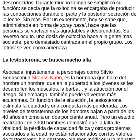
desconocidos. Durante mucho tiempo se simplificó su
función: se decía que la oxitocina se encargaba de producir
las contracciones durante el parto y la posterior secreción de
la leche. Sin más. Por un experimento, hoy se sabe que,
administrada en forma de
spray nasal
, hace que las
personas se vuelvan más agradables y desprendidas. Su
reverso oculto. una dosis de oxitocina hace a la gente más
sociable, pero demasiado centrada en el propio grupo. Los
‘otros’ se ven como amenaza.
La testosterona, se busca macho alfa
Asociada, injustamente, a personajes como Silvio
Berlusconi o
Strauss-Kahn
, es la hormona que hace del
hombre un hombre, que en la pubertad a los jóvenes se les
desarrollen los músculos, la barba… y la atracción por el
riesgo. Sin embargo, también puede volvernos más
ecuánimes. En función de la situación, la testosterona
estimula la equidad y una conducta más ponderada. Los
niveles de testosterona de los hombres bajan a partir de los
40 años en torno a un dos por ciento anual. Pero un estudio
realizado con 3300 hombres demostró que la falta de
vitalidad, la pérdida de capacidad física y otros problemas
asociados a la edad no están relacionados con los valores
de testosterona. No obstante, algunos médicos y la industria