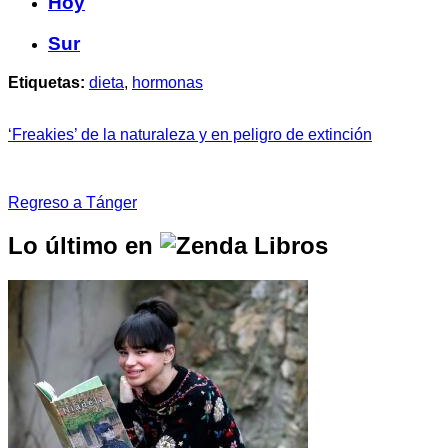
Hoy
Sur
Etiquetas:
dieta
,
hormonas
‘Freakies’ de la naturaleza y en peligro de extinción
Regreso a Tánger
Lo último en