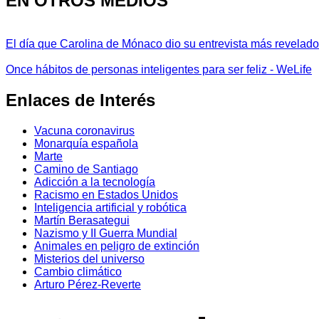
EN OTROS MEDIOS
El día que Carolina de Mónaco dio su entrevista más revelador
Once hábitos de personas inteligentes para ser feliz - WeLife
Enlaces de Interés
Vacuna coronavirus
Monarquía española
Marte
Camino de Santiago
Adicción a la tecnología
Racismo en Estados Unidos
Inteligencia artificial y robótica
Martín Berasategui
Nazismo y II Guerra Mundial
Animales en peligro de extinción
Misterios del universo
Cambio climático
Arturo Pérez-Reverte