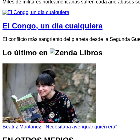
Miles de militares norteamericanas sufren cada año abusos s
El Congo, un día cualquiera
El conflicto más sangriento del planeta desde la Segunda Gu
Lo último en
Beatriz Montañez: "Necesitaba averiguar quién era"