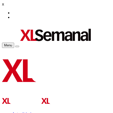
x
Menu