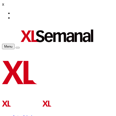
x
Menu