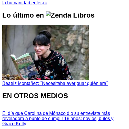
la humanidad entera»
Lo último en
Beatriz Montañez: "Necesitaba averiguar quién era"
EN OTROS MEDIOS
El día que Carolina de Mónaco dio su entrevista más
reveladora a punto de cumplir 18 años: novios, bulos y
Grace Kelly