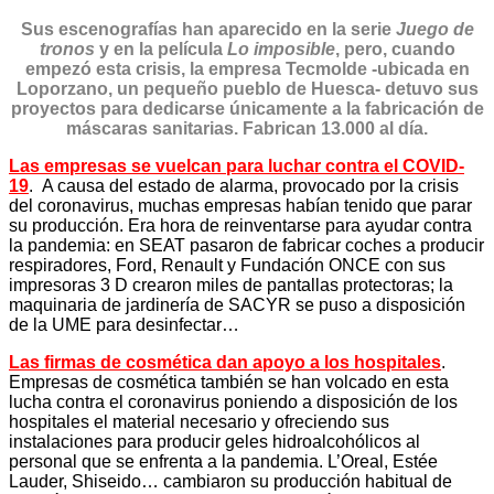
Sus escenografías han aparecido en la serie
Juego de
tronos
y en la película
Lo imposible
, pero, cuando
empezó esta crisis, la empresa Tecmolde -ubicada en
Loporzano, un pequeño pueblo de Huesca- detuvo sus
proyectos para dedicarse únicamente a la fabricación de
máscaras sanitarias. Fabrican 13.000 al día.
Las empresas se vuelcan para luchar contra el COVID-
19
. A causa del estado de alarma, provocado por la crisis
del coronavirus, muchas empresas habían tenido que parar
su producción. Era hora de reinventarse para ayudar contra
la pandemia: en SEAT pasaron de fabricar coches a producir
respiradores, Ford, Renault y Fundación ONCE con sus
impresoras 3 D crearon miles de pantallas protectoras; la
maquinaria de jardinería de SACYR se puso a disposición
de la UME para desinfectar…
Las firmas de cosmética dan apoyo a los hospitales
.
Empresas de cosmética también se han volcado en esta
lucha contra el coronavirus poniendo a disposición de los
hospitales el material necesario y ofreciendo sus
instalaciones para producir geles hidroalcohólicos al
personal que se enfrenta a la pandemia. L’Oreal, Estée
Lauder, Shiseido… cambiaron su producción habitual de