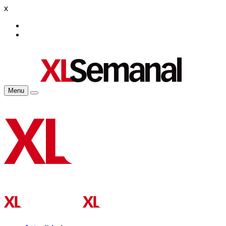
x
Menu