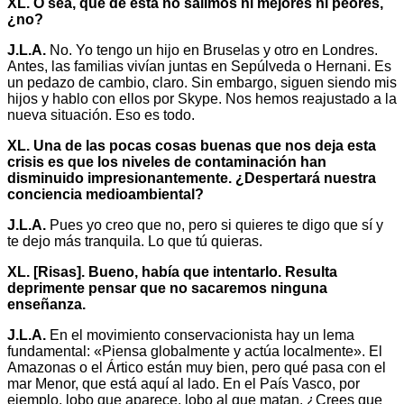
XL. O sea, que de esta no salimos ni mejores ni peores,
¿no?
J.L.A.
No. Yo tengo un hijo en Bruselas y otro en Londres.
Antes, las familias vivían juntas en Sepúlveda o Hernani. Es
un pedazo de cambio, claro. Sin embargo, siguen siendo mis
hijos y hablo con ellos por Skype. Nos hemos reajustado a la
nueva situación. Eso es todo.
XL. Una de las pocas cosas buenas que nos deja esta
crisis es que los niveles de contaminación han
disminuido impresionantemente. ¿Despertará nuestra
conciencia medioambiental?
J.L.A.
Pues yo creo que no, pero si quieres te digo que sí y
te dejo más tranquila. Lo que tú quieras.
XL. [Risas]. Bueno, había que intentarlo. Resulta
deprimente pensar que no sacaremos ninguna
enseñanza.
J.L.A.
En el movimiento conservacionista hay un lema
fundamental: «Piensa globalmente y actúa localmente». El
Amazonas o el Ártico están muy bien, pero qué pasa con el
mar Menor, que está aquí al lado. En el País Vasco, por
ejemplo, lobo que aparece, lobo al que matan. ¿Crees que