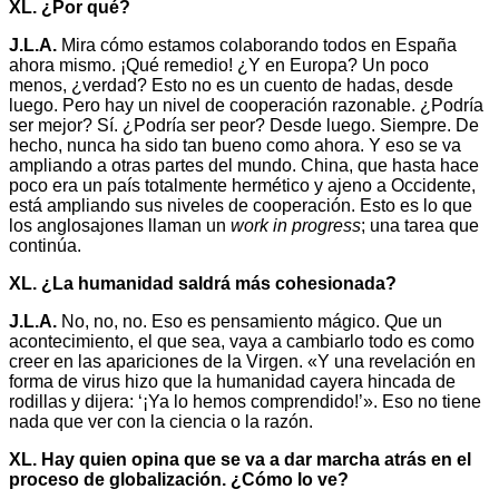
XL. ¿Por qué?
J.L.A.
Mira cómo estamos colaborando todos en España
ahora mismo. ¡Qué remedio! ¿Y en Europa? Un poco
menos, ¿verdad? Esto no es un cuento de hadas, desde
luego. Pero hay un nivel de cooperación razonable. ¿Podría
ser mejor? Sí. ¿Podría ser peor? Desde luego. Siempre. De
hecho, nunca ha sido tan bueno como ahora. Y eso se va
ampliando a otras partes del mundo. China, que hasta hace
poco era un país totalmente hermético y ajeno a Occidente,
está ampliando sus niveles de cooperación. Esto es lo que
los anglosajones llaman un
work in progress
; una tarea que
continúa.
XL. ¿La humanidad saldrá más cohesionada?
J.L.A.
No, no, no. Eso es pensamiento mágico. Que un
acontecimiento, el que sea, vaya a cambiarlo todo es como
creer en las apariciones de la Virgen. «Y una revelación en
forma de virus hizo que la humanidad cayera hincada de
rodillas y dijera: ‘¡Ya lo hemos comprendido!’». Eso no tiene
nada que ver con la ciencia o la razón.
XL. Hay quien opina que se va a dar marcha atrás en el
proceso de globalización. ¿Cómo lo ve?