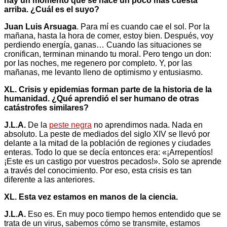
hay un momento que se hace un poco más cuesta
arriba. ¿Cuál es el suyo?
Juan Luis Arsuaga
. Para mí es cuando cae el sol. Por la
mañana, hasta la hora de comer, estoy bien. Después, voy
perdiendo energía, ganas… Cuando las situaciones se
cronifican, terminan minando tu moral. Pero tengo un don:
por las noches, me regenero por completo. Y, por las
mañanas, me levanto lleno de optimismo y entusiasmo.
XL. Crisis y epidemias forman parte de la historia de la
humanidad. ¿Qué aprendió el ser humano de otras
catástrofes similares?
J.L.A.
De la
peste negra
no aprendimos nada. Nada en
absoluto. La peste de mediados del siglo XIV se llevó por
delante a la mitad de la población de regiones y ciudades
enteras. Todo lo que se decía entonces era: «¡Arrepentíos!
¡Este es un castigo por vuestros pecados!». Solo se aprende
a través del conocimiento. Por eso, esta crisis es tan
diferente a las anteriores.
XL. Esta vez estamos en manos
de la ciencia.
J.L.A.
Eso es. En muy poco tiempo hemos entendido que se
trata de un virus, sabemos cómo se transmite, estamos