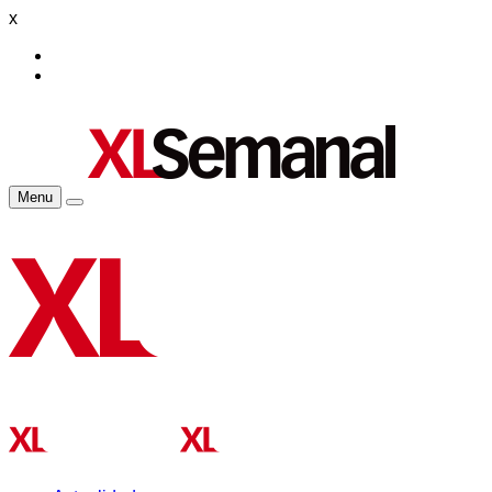
x
Menu