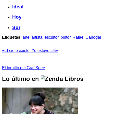
Ideal
Hoy
Sur
Etiquetas:
arte
,
artista
,
escultor
,
pintor
,
Rafael Canogar
«El cielo existe. Yo estuve allí»
El tornillo del Graf Spee
Lo último en