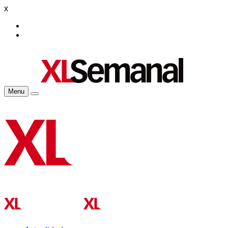
x
Menu