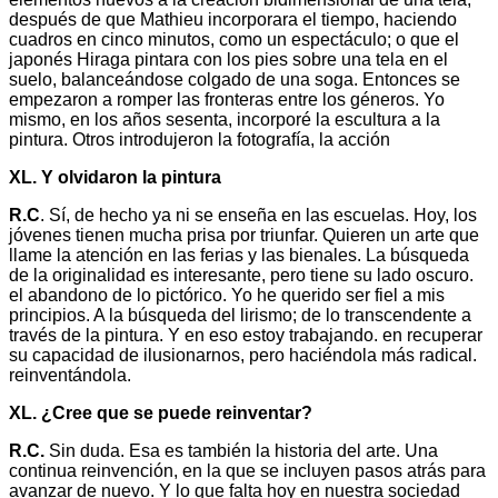
después de que Mathieu incorporara el tiempo, haciendo
cuadros en cinco minutos, como un espectáculo; o que el
japonés Hiraga pintara con los pies sobre una tela en el
suelo, balanceándose colgado de una soga. Entonces se
empezaron a romper las fronteras entre los géneros. Yo
mismo, en los años sesenta, incorporé la escultura a la
pintura. Otros introdujeron la fotografía, la acción
XL. Y olvidaron la pintura
R.C
. Sí, de hecho ya ni se enseña en las escuelas. Hoy, los
jóvenes tienen mucha prisa por triunfar. Quieren un arte que
llame la atención en las ferias y las bienales. La búsqueda
de la originalidad es interesante, pero tiene su lado oscuro.
el abandono de lo pictórico. Yo he querido ser fiel a mis
principios. A la búsqueda del lirismo; de lo transcendente a
través de la pintura. Y en eso estoy trabajando. en recuperar
su capacidad de ilusionarnos, pero haciéndola más radical.
reinventándola.
XL. ¿Cree que se puede reinventar?
R.C.
Sin duda. Esa es también la historia del arte. Una
continua reinvención, en la que se incluyen pasos atrás para
avanzar de nuevo. Y lo que falta hoy en nuestra sociedad