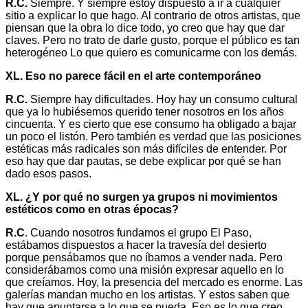
R.C.
Siempre. Y siempre estoy dispuesto a ir a cualquier
sitio a explicar lo que hago. Al contrario de otros artistas, que
piensan que la obra lo dice todo, yo creo que hay que dar
claves. Pero no trato de darle gusto, porque el público es tan
heterogéneo Lo que quiero es comunicarme con los demás.
XL. Eso no parece fácil en el arte contemporáneo
R.C.
Siempre hay dificultades. Hoy hay un consumo cultural
que ya lo hubiésemos querido tener nosotros en los años
cincuenta. Y es cierto que ese consumo ha obligado a bajar
un poco el listón. Pero también es verdad que las posiciones
estéticas más radicales son más difíciles de entender. Por
eso hay que dar pautas, se debe explicar por qué se han
dado esos pasos.
XL. ¿Y por qué no surgen ya grupos ni movimientos
estéticos como en otras épocas?
R.C
. Cuando nosotros fundamos el grupo El Paso,
estábamos dispuestos a hacer la travesía del desierto
porque pensábamos que no íbamos a vender nada. Pero
considerábamos como una misión expresar aquello en lo
que creíamos. Hoy, la presencia del mercado es enorme. Las
galerías mandan mucho en los artistas. Y estos saben que
hay que apuntarse a lo que se pueda. Eso es lo que creo