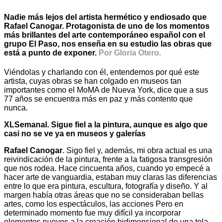
Nadie más lejos del artista hermético y endiosado que
Rafael Canogar. Protagonista de uno de los momentos
más brillantes del arte contemporáneo español con el
grupo El Paso, nos enseña en su estudio las obras que
está a punto de exponer.
Por Gloria Otero.
Viéndolas y charlando con él, entendemos por qué este
artista, cuyas obras se han colgado en museos tan
importantes como el MoMA de Nueva York, dice que a sus
77 años se encuentra más en paz y más contento que
nunca.
XLSemanal. Sigue fiel a la pintura, aunque es algo que
casi no se ve ya en museos y galerías
Rafael Canogar
. Sigo fiel y, además, mi obra actual es una
reivindicación de la pintura, frente a la fatigosa transgresión
que nos rodea. Hace cincuenta años, cuando yo empecé a
hacer arte de vanguardia, estaban muy claras las diferencias
entre lo que era pintura, escultura, fotografía y diseño. Y al
margen había otras áreas que no se consideraban bellas
artes, como los espectáculos, las acciones Pero en
determinado momento fue muy difícil ya incorporar
elementos nuevos a la creación bidimensional de una tela,