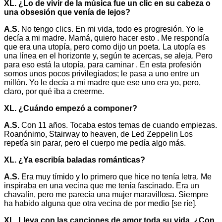
XL. ¿Lo de vivir de la música fue un clic en su cabeza o
una obsesión que venía de lejos?
A.S.
No tengo clics. En mi vida, todo es progresión. Yo le
decía a mi madre. Mamá, quiero hacer esto . Me respondía
que era una utopía, pero como dijo un poeta. La utopía es
una línea en el horizonte y, según te acercas, se aleja. Pero
para eso está la utopía, para caminar . En esta profesión
somos unos pocos privilegiados; le pasa a uno entre un
millón. Yo le decía a mi madre que ese uno era yo, pero,
claro, por qué iba a creerme.
XL. ¿Cuándo empezó a componer?
A.S.
Con 11 años. Tocaba estos temas de cuando empiezas.
Roanónimo, Stairway to heaven, de Led Zeppelin Los
repetía sin parar, pero el cuerpo me pedía algo más.
XL. ¿Ya escribía baladas románticas?
A.S.
Era muy tímido y lo primero que hice no tenía letra. Me
inspiraba en una vecina que me tenía fascinado. Era un
chavalín, pero me parecía una mujer maravillosa. Siempre
ha habido alguna que otra vecina de por medio [se ríe].
XL. Lleva con las canciones de amor toda su vida. ¿Con