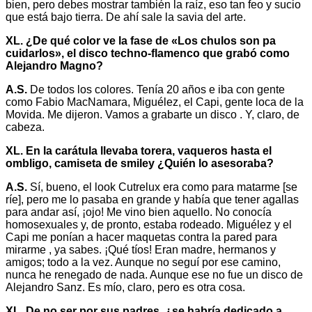
bien, pero debes mostrar también la raíz, eso tan feo y sucio
que está bajo tierra. De ahí sale la savia del arte.
XL. ¿De qué color ve la fase de «Los chulos son pa
cuidarlos», el disco techno-flamenco que grabó como
Alejandro Magno?
A.S.
De todos los colores. Tenía 20 años e iba con gente
como Fabio MacNamara, Miguélez, el Capi, gente loca de la
Movida. Me dijeron. Vamos a grabarte un disco . Y, claro, de
cabeza.
XL. En la carátula llevaba torera, vaqueros hasta el
ombligo, camiseta de smiley ¿Quién lo asesoraba?
A.S.
Sí, bueno, el look Cutrelux era como para matarme [se
ríe], pero me lo pasaba en grande y había que tener agallas
para andar así, ¡ojo! Me vino bien aquello. No conocía
homosexuales y, de pronto, estaba rodeado. Miguélez y el
Capi me ponían a hacer maquetas contra la pared para
mirarme , ya sabes. ¡Qué tíos! Eran madre, hermanos y
amigos; todo a la vez. Aunque no seguí por ese camino,
nunca he renegado de nada. Aunque ese no fue un disco de
Alejandro Sanz. Es mío, claro, pero es otra cosa.
XL. De no ser por sus padres, ¿se habría dedicado a