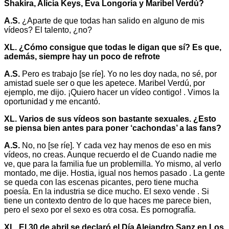
Shakira, Alicia Keys, Eva Longoria y Maribel Verdú?
A.S.
¿Aparte de que todas han salido en alguno de mis
vídeos? El talento, ¿no?
XL. ¿Cómo consigue que todas le digan que sí? Es que,
además, siempre hay un poco de refrote
A.S.
Pero es trabajo [se ríe]. Yo no les doy nada, no sé, por
amistad suele ser o que les apetece. Maribel Verdú, por
ejemplo, me dijo. ¡Quiero hacer un vídeo contigo! . Vimos la
oportunidad y me encantó.
XL. Varios de sus vídeos son bastante sexuales. ¿Esto
se piensa bien antes para poner ‘cachondas’ a las fans?
A.S.
No, no [se ríe]. Y cada vez hay menos de eso en mis
vídeos, no creas. Aunque recuerdo el de Cuando nadie me
ve, que para la familia fue un problemilla. Yo mismo, al verlo
montado, me dije. Hostia, igual nos hemos pasado . La gente
se queda con las escenas picantes, pero tiene mucha
poesía. En la industria se dice mucho. El sexo vende . Si
tiene un contexto dentro de lo que haces me parece bien,
pero el sexo por el sexo es otra cosa. Es pornografía.
XL. El 30 de abril se declaró el Día Alejandro Sanz en Los