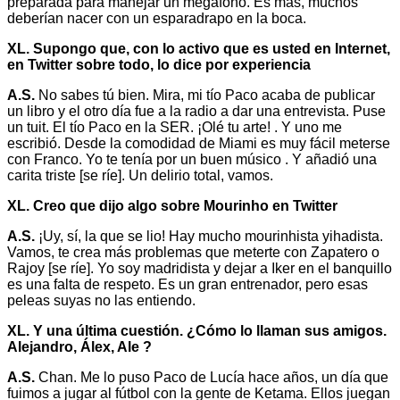
preparada para manejar un megáfono. Es más, muchos
deberían nacer con un esparadrapo en la boca.
XL. Supongo que, con lo activo que es usted en Internet,
en Twitter sobre todo, lo dice por experiencia
A.S.
No sabes tú bien. Mira, mi tío Paco acaba de publicar
un libro y el otro día fue a la radio a dar una entrevista. Puse
un tuit. El tío Paco en la SER. ¡Olé tu arte! . Y uno me
escribió. Desde la comodidad de Miami es muy fácil meterse
con Franco. Yo te tenía por un buen músico . Y añadió una
carita triste [se ríe]. Un delirio total, vamos.
XL. Creo que dijo algo sobre Mourinho en Twitter
A.S.
¡Uy, sí, la que se lio! Hay mucho mourinhista yihadista.
Vamos, te crea más problemas que meterte con Zapatero o
Rajoy [se ríe]. Yo soy madridista y dejar a Iker en el banquillo
es una falta de respeto. Es un gran entrenador, pero esas
peleas suyas no las entiendo.
XL. Y una última cuestión. ¿Cómo lo llaman sus amigos.
Alejandro, Álex, Ale ?
A.S.
Chan. Me lo puso Paco de Lucía hace años, un día que
fuimos a jugar al fútbol con la gente de Ketama. Ellos juegan