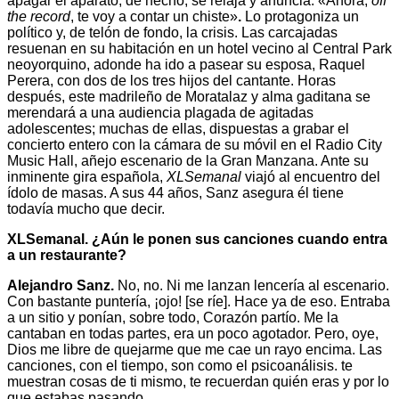
apagar el aparato, de hecho, se relaja y anuncia. «Ahora,
off
the record
, te voy a contar un chiste»
.
Lo protagoniza un
político y, de telón de fondo, la crisis. Las carcajadas
resuenan en su habitación en un hotel vecino al Central Park
neoyorquino, adonde ha ido a pasear su esposa, Raquel
Perera, con dos de los tres hijos del cantante. Horas
después, este madrileño de Moratalaz y alma gaditana se
merendará a una audiencia plagada de agitadas
adolescentes; muchas de ellas, dispuestas a grabar el
concierto entero con la cámara de su móvil en el Radio City
Music Hall, añejo escenario de la Gran Manzana. Ante su
inminente gira española,
XLSemanal
viajó al encuentro del
ídolo de masas. A sus 44 años, Sanz asegura él tiene
todavía mucho que decir.
XLSemanal. ¿Aún le ponen sus canciones cuando entra
a un restaurante?
Alejandro Sanz.
No, no. Ni me lanzan lencería al escenario.
Con bastante puntería, ¡ojo! [se ríe]. Hace ya de eso. Entraba
a un sitio y ponían, sobre todo, Corazón partío. Me la
cantaban en todas partes, era un poco agotador. Pero, oye,
Dios me libre de quejarme que me cae un rayo encima. Las
canciones, con el tiempo, son como el psicoanálisis. te
muestran cosas de ti mismo, te recuerdan quién eras y por lo
que estabas pasando.