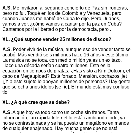
A.S.
Me invitaron al segundo concierto de Paz sin fronteras,
pero no fui. Toqué en los de Colombia y Venezuela, pero
cuando Juanes me habló de Cuba le dije. Pero, Juanes,
vamos a ver, ¿cómo vamos a cantar por la paz en Cuba?
Cantemos por la libertad o por la democracia, pero .
XL. ¿Qué supone vender 25 millones de discos?
A.S.
Poder vivir de la música, aunque eso de vender tanto se
acabó. Más vendió seis millones hace 16 años y este último,
La música no se toca, con medio millón ya es un exitazo.
Hace una década serían cuatro millones. Esta es la
ecuación en tiempos de piratas. ¿Has visto a Kim Dotcom, el
capo de Megaupload? Está forrado. Mansión, cochazos, jet
¿Y a este sujeto lo apoyan millones de personas? Hay gente
que se echa unos ídolos [se ríe]. El mundo está muy confuso,
tío.
XL. ¿A qué cree que se debe?
A.S.
A que hoy va todo como un coche sin frenos. Tanta
información, tan rápida Internet lo está cambiando todo, ya
no se contrasta nada y se ha puesto un megáfono en manos
de cualquier enajenado. Hay mucha gente que no está