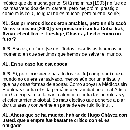
músico que de mucha gente. Si tú me miras [1993] no fue de
los más vendidos de mi carrera, pero mejoró mi prestigio
como músico. Que igual no es mucho, pero bueno [se ríe].
XL. Sus primeros discos eran amables, pero un día sacó
No es lo mismo [2003] y se posicionó contra Cuba, Irak,
Aznar, el cotilleo, el Prestige, Chávez ¿Le dio como un
furor?
A.S.
Eso es, un furor [se ríe]. Todos los artistas tenemos un
momento en que sentimos que hemos de salvar el mundo.
XL. En su caso fue esa época
A.S.
Sí, pero por suerte para todos [se ríe] comprendí que el
mundo no quiere ser salvado, menos aún por un artista, y
que hay otras formas de aportar. Como apoyar a Médicos sin
Fronteras contra el sida pediátrico en Zimbabue o ir al Ártico
con Greenpeace a llamar la atención contra las petroleras y
el calentamiento global. Es más efectivo que ponerse a piar,
dar titulares y convertirte en parte de ese ruidillo inútil.
XL. Ahora que se ha muerto, hablar de Hugo Chávez con
usted, que siempre fue bastante crítico con él, es
obligado