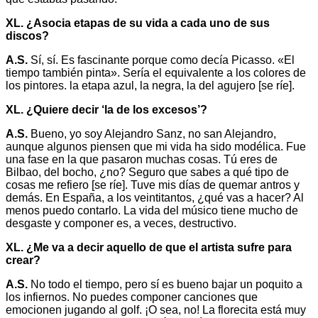
XL. ¿Asocia etapas de su vida a cada uno de sus
discos?
A.S.
Sí, sí. Es fascinante porque como decía Picasso. «El
tiempo también pinta». Sería el equivalente a los colores de
los pintores. la etapa azul, la negra, la del agujero [se ríe].
XL. ¿Quiere decir ‘la de los excesos’?
A.S.
Bueno, yo soy Alejandro Sanz, no san Alejandro,
aunque algunos piensen que mi vida ha sido modélica. Fue
una fase en la que pasaron muchas cosas. Tú eres de
Bilbao, del bocho, ¿no? Seguro que sabes a qué tipo de
cosas me refiero [se ríe]. Tuve mis días de quemar antros y
demás. En España, a los veintitantos, ¿qué vas a hacer? Al
menos puedo contarlo. La vida del músico tiene mucho de
desgaste y componer es, a veces, destructivo.
XL. ¿Me va a decir aquello de que el artista sufre para
crear?
A.S.
No todo el tiempo, pero sí es bueno bajar un poquito a
los infiernos. No puedes componer canciones que
emocionen jugando al golf. ¡O sea, no! La florecita está muy