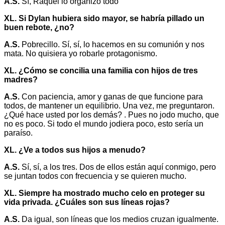
A.S.
Sí, Raquel lo organizó todo
XL. Si Dylan hubiera sido mayor, se habría pillado un
buen rebote, ¿no?
A.S.
Pobrecillo. Sí, sí, lo hacemos en su comunión y nos
mata. No quisiera yo robarle protagonismo.
XL. ¿Cómo se concilia una familia con hijos de tres
madres?
A.S.
Con paciencia, amor y ganas de que funcione para
todos, de mantener un equilibrio. Una vez, me preguntaron.
¿Qué hace usted por los demás? . Pues no jodo mucho, que
no es poco. Si todo el mundo jodiera poco, esto sería un
paraíso.
XL. ¿Ve a todos sus hijos a menudo?
A.S.
Sí, sí, a los tres. Dos de ellos están aquí conmigo, pero
se juntan todos con frecuencia y se quieren mucho.
XL. Siempre ha mostrado mucho celo en proteger su
vida privada. ¿Cuáles son sus líneas rojas?
A.S.
Da igual, son líneas que los medios cruzan igualmente.