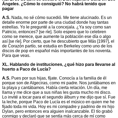
Ángeles. ¿Cómo lo consiguió? No habrá tenido que
pagar
A.S.
Nada, no sé cómo sucedió. Me tiene alucinado. Es un
detalle enorme por parte de una ciudad donde hay tantas
estrellas. Yo le pregunté a la concejala. ¿Ya soy como san
Patricio, entonces? [se ríe]. Solo espero que lo celebren
como se merece, que aumente la población ese día o algo
así [se ríe]. Por cierto, que he descubierto que Más [1997], el
de Corazón partío, se estudia en Berkeley como uno de los
discos de pop en español más importantes de los noventa.
Para que veas.
XL. Hablando de instituciones, ¿qué hizo para llevarse al
huerto a Paco de Lucía?
A.S.
Pues por sus hijas, fíjate. Conocía a la familia de él
porque son de Algeciras, como mi padre. Nos juntábamos en
la playa y cantábamos. Había cierta relación. Un día, me
llama y me dice que a sus niñas les gusta mucho mi disco.
Lo invité a tocar para el segundo álbum y me dijo que sí. Fue
la leche, porque Paco de Lucía es el músico en quien me he
fijado toda mi vida. Hoy es mi compadre y padrino de mi hijo
Dylan, pero entonces era alguien inalcanzable. El tío grabó
conmigo y declaró que se sentía más cerca de mí como