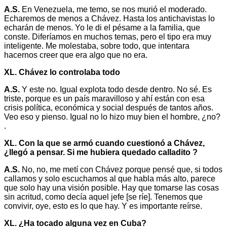
A.S.
En Venezuela, me temo, se nos murió el moderado.
Echaremos de menos a Chávez. Hasta los antichavistas lo
echarán de menos. Yo le di el pésame a la familia, que
conste. Diferíamos en muchos temas, pero el tipo era muy
inteligente. Me molestaba, sobre todo, que intentara
hacernos creer que era algo que no era.
XL. Chávez lo controlaba todo
A.S.
Y este no. Igual explota todo desde dentro. No sé. Es
triste, porque es un país maravilloso y ahí están con esa
crisis política, económica y social después de tantos años.
Veo eso y pienso. Igual no lo hizo muy bien el hombre, ¿no?
.
XL. Con la que se armó cuando cuestionó a Chávez,
¿llegó a pensar. Si me hubiera quedado calladito ?
A.S.
No, no, me metí con Chávez porque pensé que, si todos
callamos y solo escuchamos al que habla más alto, parece
que solo hay una visión posible. Hay que tomarse las cosas
sin acritud, como decía aquel jefe [se ríe]. Tenemos que
convivir, oye, esto es lo que hay. Y es importante reírse.
XL. ¿Ha tocado alguna vez en Cuba?