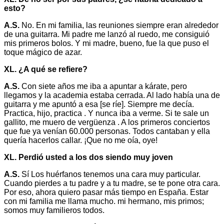
esto?
A.S.
No. En mi familia, las reuniones siempre eran alrededor
de una guitarra. Mi padre me lanzó al ruedo, me consiguió
mis primeros bolos. Y mi madre, bueno, fue la que puso el
toque mágico de azar.
XL. ¿A qué se refiere?
A.S.
Con siete años me iba a apuntar a kárate, pero
llegamos y la academia estaba cerrada. Al lado había una de
guitarra y me apuntó a esa [se ríe]. Siempre me decía.
Practica, hijo, practica . Y nunca iba a verme. Si te sale un
gallito, me muero de vergüenza . A los primeros conciertos
que fue ya venían 60.000 personas. Todos cantaban y ella
quería hacerlos callar. ¡Que no me oía, oye!
XL. Perdió usted a los dos siendo muy joven
A.S.
Sí Los huérfanos tenemos una cara muy particular.
Cuando pierdes a tu padre y a tu madre, se te pone otra cara.
Por eso, ahora quiero pasar más tiempo en España. Estar
con mi familia me llama mucho. mi hermano, mis primos;
somos muy familieros todos.