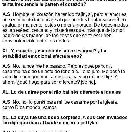
tanta frecuencia le parten el corazón?
A.S.
Hombre, el corazón ha tenido trajín, sí, pero el amor es
un sentimiento tan universal que puedes hablar sobre él en
cualquier momento, estés o no enamorado. De todos modos
es tan etéreo, cercano y misterioso que, más que del amor,
hablo de las manos, de las cosas que se te escurren
constantemente entre los dedos.
XL. Y, casado, ¿escribir del amor es igual? ¿La
estabilidad emocional afecta a eso?
A.S.
No, nunca me ha pasado. Pero es que, para mí,
casarme ha sido un acto de rebeldía. Te lo juro. Me pasé la
vida diciendo que nunca me casaría y un día me dije. Y,
ahora, ¿qué hago para ser diferente? [se ríe].
XL. Lo de unirse por el rito balinés diferente sí que es
A.S.
No, no, lo punki para mí fue casarme por la Iglesia,
como Dios manda, vamos.
XL. La suya fue una boda sorpresa. A sus cien invitados
les dijo que iban al bautizo de su hijo Dylan