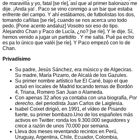
de maravilla y yo, fatal [se ríe], así que al primer balonazo me
dije. ¡Anda ya! . Paco se vino conmigo a un bar que estaba
enfrente del campo. Y ahí estábamos, de futbolistas los dos,
tomando cañitas [se ríe], cuando se nos acerca uno todo
pedo. [Pone acento andaluz] Vosotro soi eso do tipo.
Alejandro Chan y Paco de Lucía, ¿no? [se ríe]. Y le dije. Sí,
hemos venido a jugar un partidito . Y me salta. Pué pa echo
es pa lo único que valéi [se ríe]. Y Paco empezó con lo de
Chan.
Privadísimo
Su padre, Jesús Sánchez, era músico y de Algeciras.
Su madre, María Pizarro, de Alcalá de los Gazules.
Su primer nombre artístico fue El Cané, bajo el que
actuó en locales de Madrid tocando temas de Bordón
4, Triana, Romero San Juan o Alameda.
Con apenas 32 años ya contaba con una biografía,
Por
derecho
, del periodista Juan Carlos de Laiglesia.
Isabel Coixet dirigió, en 1991, el vídeo de Pisando
fuerte, su primer bombazo.Uno de los españoles más
activos en Twitter: ronda los 9.300.000 seguidores y
crece a razón de unos 70.000 por semana.
Lleva dos meses reventando recintos en Perú,
Uruguay, Argentina, Chile, Ecuador, Colombia,