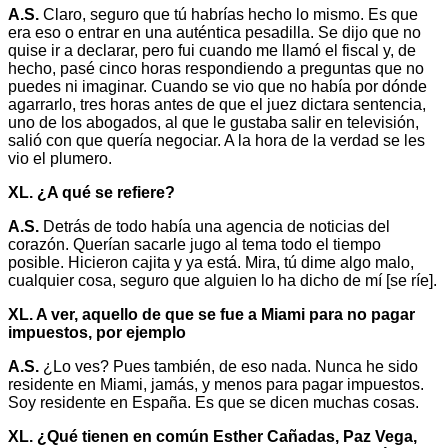
A.S.
Claro, seguro que tú habrías hecho lo mismo. Es que
era eso o entrar en una auténtica pesadilla. Se dijo que no
quise ir a declarar, pero fui cuando me llamó el fiscal y, de
hecho, pasé cinco horas respondiendo a preguntas que no
puedes ni imaginar. Cuando se vio que no había por dónde
agarrarlo, tres horas antes de que el juez dictara sentencia,
uno de los abogados, al que le gustaba salir en televisión,
salió con que quería negociar. A la hora de la verdad se les
vio el plumero.
XL. ¿A qué se refiere?
A.S.
Detrás de todo había una agencia de noticias del
corazón. Querían sacarle jugo al tema todo el tiempo
posible. Hicieron cajita y ya está. Mira, tú dime algo malo,
cualquier cosa, seguro que alguien lo ha dicho de mí [se ríe].
XL. A ver, aquello de que se fue a Miami para no pagar
impuestos, por ejemplo
A.S.
¿Lo ves? Pues también, de eso nada. Nunca he sido
residente en Miami, jamás, y menos para pagar impuestos.
Soy residente en España. Es que se dicen muchas cosas.
XL. ¿Qué tienen en común Esther Cañadas, Paz Vega,