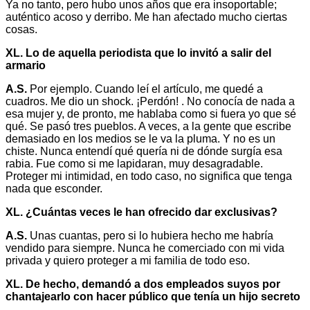
Ya no tanto, pero hubo unos años que era insoportable;
auténtico acoso y derribo. Me han afectado mucho ciertas
cosas.
XL. Lo de aquella periodista que lo invitó a salir del
armario
A.S.
Por ejemplo. Cuando leí el artículo, me quedé a
cuadros. Me dio un shock. ¡Perdón! . No conocía de nada a
esa mujer y, de pronto, me hablaba como si fuera yo que sé
qué. Se pasó tres pueblos. A veces, a la gente que escribe
demasiado en los medios se le va la pluma. Y no es un
chiste. Nunca entendí qué quería ni de dónde surgía esa
rabia. Fue como si me lapidaran, muy desagradable.
Proteger mi intimidad, en todo caso, no significa que tenga
nada que esconder.
XL. ¿Cuántas veces le han ofrecido dar exclusivas?
A.S.
Unas cuantas, pero si lo hubiera hecho me habría
vendido para siempre. Nunca he comerciado con mi vida
privada y quiero proteger a mi familia de todo eso.
XL. De hecho, demandó a dos empleados suyos por
chantajearlo con hacer público que tenía un hijo secreto