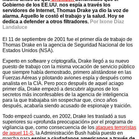
Gobierno de los EE.UU. nos espía a través los
servidores de Internet, Thomas Drake ya dio la voz de
alarma. Aquello le costó el trabajo y la salud. Hoy se
dedica a defender a otros filtradores.
Por Ixone Díaz
Landaluce
El 11 de septiembre de 2001 fue el primer día de trabajo de
Thomas Drake en la agencia de Seguridad Nacional de los
Estados Unidos (NSA).
Experto en
software
y criptografía, Drake llegó a su nuevo
puesto de trabajo con la misma vocación de servicio público
que siempre había demostrado, primero alistándose en las
Fuerzas Aéreas y pilotando aviones espía y después como
analista en la CIA. Pero poco después de aquel aciago
primer día, Drake empezó a descubrir algunos de los
secretos más inconfesables de la agencia de inteligencia
para la que trabajaba sin sospechar que, cinco años
después, acabaría siendo acusado de espionaje y traición.
Todo empezó cuando, en 2002, Drake les trasladó a sus
superiores su «profunda preocupación» por el programa de
vigilancia que, como consecuencia de los
ataques terroristas
de aquel 11-S
, la Administración Bush había puesto en
marcha para
espiar a ciudadanos americanos a través de