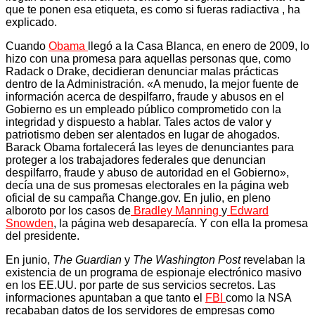
que te ponen esa etiqueta, es como si fueras radiactiva , ha
explicado.
Cuando
Obama
llegó a la Casa Blanca, en enero de 2009, lo
hizo con una promesa para aquellas personas que, como
Radack o Drake, decidieran denunciar malas prácticas
dentro de la Administración. «A menudo, la mejor fuente de
información acerca de despilfarro, fraude y abusos en el
Gobierno es un empleado público comprometido con la
integridad y dispuesto a hablar. Tales actos de valor y
patriotismo deben ser alentados en lugar de ahogados.
Barack Obama fortalecerá las leyes de denunciantes para
proteger a los trabajadores federales que denuncian
despilfarro, fraude y abuso de autoridad en el Gobierno»,
decía una de sus promesas electorales en la página web
oficial de su campaña Change.gov. En julio, en pleno
alboroto por los casos de
Bradley Manning
y
Edward
Snowden
, la página web desaparecía. Y con ella la promesa
del presidente.
En junio,
The Guardian
y
The Washington Post
revelaban la
existencia de un programa de espionaje electrónico masivo
en los EE.UU. por parte de sus servicios secretos. Las
informaciones apuntaban a que tanto el
FBI
como la NSA
recababan datos de los servidores de empresas como