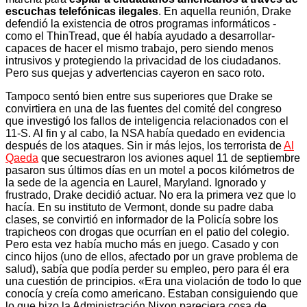
escuchas telefónicas ilegales
. En aquella reunión, Drake
defendió la existencia de otros programas informáticos -
como el ThinTread, que él había ayudado a desarrollar-
capaces de hacer el mismo trabajo, pero siendo menos
intrusivos y protegiendo la privacidad de los ciudadanos.
Pero sus quejas y advertencias cayeron en saco roto.
Tampoco sentó bien entre sus superiores que Drake se
convirtiera en una de las fuentes del comité del congreso
que investigó los fallos de inteligencia relacionados con el
11-S. Al fin y al cabo, la NSA había quedado en evidencia
después de los ataques. Sin ir más lejos, los terrorista de
Al
Qaeda
que secuestraron los aviones aquel 11 de septiembre
pasaron sus últimos días en un motel a pocos kilómetros de
la sede de la agencia en Laurel, Maryland. Ignorado y
frustrado, Drake decidió actuar. No era la primera vez que lo
hacía. En su instituto de Vermont, donde su padre daba
clases, se convirtió en informador de la Policía sobre los
trapicheos con drogas que ocurrían en el patio del colegio.
Pero esta vez había mucho más en juego. Casado y con
cinco hijos (uno de ellos, afectado por un grave problema de
salud), sabía que podía perder su empleo, pero para él era
una cuestión de principios. «Era una violación de todo lo que
conocía y creía como americano. Estaban consiguiendo que
lo que hizo la Administración Nixon pareciera cosa de