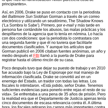
principiantes».
Así, en 2006, Drake se puso en contacto con la periodista
del
Baltimore Sun
Siobhan Gorman a través de un correo
electrónico y utilizando un seudónimo, The Shadow Knows
(‘La Sombra lo Sabe’). Primero, por
e-mail
y más tarde en
persona fue contándole los abusos, las malas prácticas y los
despilfarros de la agencia que lo tenía en nómina. Lo hacía
con dos condiciones: que la periodista lo contrastara con
una segunda fuente y que él no tuviera que facilitarle
documentos clasificados. Y aunque los artículos que
Gorman publicó en 2006 citaban fuentes anónimas, un año y
medio después el
FBI
llamó a la puerta de Drake para
registrar hasta el último rincón de su casa.
Poco después tuvo que dejar su puesto de trabajo y en 2010
fue acusado bajo la Ley de Espionaje por mal manejo de
información clasificada. Drake se convirtió así en un
enemigo del Estado, un traidor con todas las letras. Los
fiscales lo intimidaron. «Está jodido, señor Drake. Tenemos
suficientes evidencias para ponerlo entre rejas el resto de su
vida». Se enfrentaba a una pena de 35 años de prisión. Pero
la realidad era que el Departamento de Justicia apenas tenía
cinco documentos de escasa relevancia contra él. A última
hora, los fiscales retiraron los cargos más importantes contra