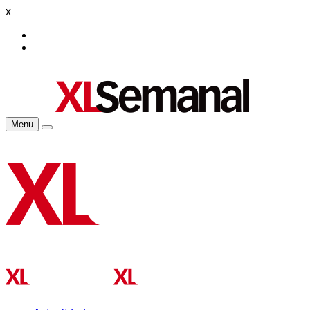
x
Menu