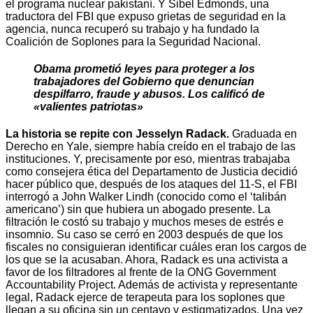
el programa nuclear pakistaní. Y Sibel Edmonds, una
traductora del FBI que expuso grietas de seguridad en la
agencia, nunca recuperó su trabajo y ha fundado la
Coalición de Soplones para la Seguridad Nacional.
Obama prometió leyes para proteger a los
trabajadores del Gobierno que denuncian
despilfarro, fraude y abusos. Los calificó de
«valientes patriotas»
La historia se repite con Jesselyn Radack.
Graduada en
Derecho en Yale, siempre había creído en el trabajo de las
instituciones. Y, precisamente por eso, mientras trabajaba
como consejera ética del Departamento de Justicia decidió
hacer público que, después de los ataques del 11-S, el FBI
interrogó a John Walker Lindh (conocido como el ‘talibán
americano’) sin que hubiera un abogado presente. La
filtración le costó su trabajo y muchos meses de estrés e
insomnio. Su caso se cerró en 2003 después de que los
fiscales no consiguieran identificar cuáles eran los cargos de
los que se la acusaban. Ahora, Radack es una activista a
favor de los filtradores al frente de la ONG Government
Accountability Project. Además de activista y representante
legal, Radack ejerce de terapeuta para los soplones que
llegan a su oficina sin un centavo y estigmatizados. Una vez