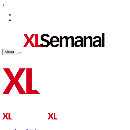
x
Menu