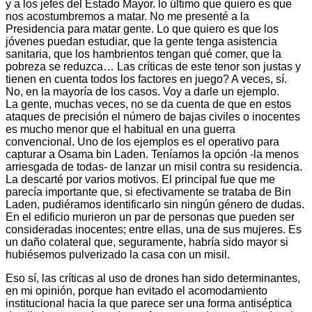
y a los jefes del Estado Mayor. lo último que quiero es que
nos acostumbremos a matar. No me presenté a la
Presidencia para matar gente. Lo que quiero es que los
jóvenes puedan estudiar, que la gente tenga asistencia
sanitaria, que los hambrientos tengan qué comer, que la
pobreza se reduzca… Las críticas de este tenor son justas y
tienen en cuenta todos los factores en juego? A veces, sí.
No, en la mayoría de los casos. Voy a darle un ejemplo.
La gente, muchas veces, no se da cuenta de que en estos
ataques de precisión el número de bajas civiles o inocentes
es mucho menor que el habitual en una guerra
convencional. Uno de los ejemplos es el operativo para
capturar a Osama bin Laden. Teníamos la opción -la menos
arriesgada de todas- de lanzar un misil contra su residencia.
La descarté por varios motivos. El principal fue que me
parecía importante que, si efectivamente se trataba de Bin
Laden, pudiéramos identificarlo sin ningún género de dudas.
En el edificio murieron un par de personas que pueden ser
consideradas inocentes; entre ellas, una de sus mujeres. Es
un daño colateral que, seguramente, habría sido mayor si
hubiésemos pulverizado la casa con un misil.
Eso sí, las críticas al uso de drones han sido determinantes,
en mi opinión, porque han evitado el acomodamiento
institucional hacia la que parece ser una forma antiséptica