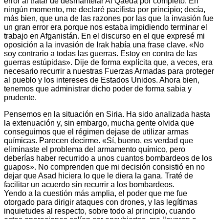
error al tratar de desmantelar Al Qaeda por completo. En
ningún momento, me declaré pacifista por principio; decía,
más bien, que una de las razones por las que la invasión fue
un gran error era porque nos estaba impidiendo terminar el
trabajo en Afganistán. En el discurso en el que expresé mi
oposición a la invasión de Irak había una frase clave. «No
soy contrario a todas las guerras. Estoy en contra de las
guerras estúpidas». Dije de forma explícita que, a veces, era
necesario recurrir a nuestras Fuerzas Armadas para proteger
al pueblo y los intereses de Estados Unidos. Ahora bien,
tenemos que administrar dicho poder de forma sabia y
prudente.
Pensemos en la situación en Siria. Ha sido analizada hasta
la extenuación y, sin embargo, mucha gente olvida que
conseguimos que el régimen dejase de utilizar armas
químicas. Parecen decirme. «Sí, bueno, es verdad que
eliminaste el problema del armamento químico, pero
deberías haber recurrido a unos cuantos bombardeos de los
guapos». No comprenden que mi decisión consistió en no
dejar que Asad hiciera lo que le diera la gana. Traté de
facilitar un acuerdo sin recurrir a los bombardeos.
Yendo a la cuestión más amplia, el poder que me fue
otorgado para dirigir ataques con drones, y las legítimas
inquietudes al respecto, sobre todo al principio, cuando