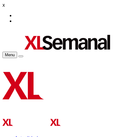
x
Menu