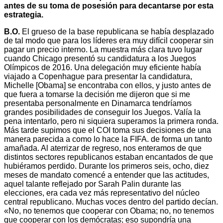
antes de su toma de posesión para decantarse por esta
estrategia.
B.O.
El grueso de la base republicana se había desplazado
de tal modo que para los líderes era muy difícil cooperar sin
pagar un precio interno. La muestra más clara tuvo lugar
cuando Chicago presentó su candidatura a los Juegos
Olímpicos de 2016. Una delegación muy eficiente había
viajado a Copenhague para presentar la candidatura,
Michelle [Obama] se encontraba con ellos, y justo antes de
que fuera a tomarse la decisión me dijeron que si me
presentaba personalmente en Dinamarca tendríamos
grandes posibilidades de conseguir los Juegos. Valía la
pena intentarlo, pero ni siquiera superamos la primera ronda.
Más tarde supimos que el COI toma sus decisiones de una
manera parecida a como lo hace la FIFA. de forma un tanto
amañada. Al aterrizar de regreso, nos enteramos de que
distintos sectores republicanos estaban encantados de que
hubiéramos perdido. Durante los primeros seis, ocho, diez
meses de mandato comencé a entender que las actitudes,
aquel talante reflejado por Sarah Palin durante las
elecciones, era cada vez más representativo del núcleo
central republicano. Muchas voces dentro del partido decían.
«No, no tenemos que cooperar con Obama; no, no tenemos
que cooperar con los demócratas; eso supondría una