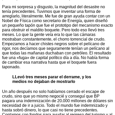
Para mi sorpresa y disgusto, la magnitud del desastre no
tenía precedentes. Tuvimos que inventar una forma de
arreglarlo, literalmente. Me fue de gran ayuda contar con un
Nobel de Física como secretario de Energía, quien diseñó
un pequeño tapón que fue el prototipo del mecanismo exacto
para obstruir el maldito boquete. Pero todo eso llevó tres
meses. Lo que la gente veía era lo que las cámaras
mostraban constantemente, el chorro torrencial de crudo.
Empezamos a hacer chistes negros sobre el pelícano de
rigor, nos decíamos que seguramente tenían un pelícano al
que todas las mañanas duchaban con petróleo. El resultado
fue una «fuga» de capital político día a día. No había forma
de cambiar esa narrativa hasta que el boquete fuera
taponado.
LLevó tres meses parar el derrame, y los
medios no dejaban de mostrarlo
Un año después no solo habíamos cerrado el escape de
crudo, sino que yo mismo negocié y conseguí que BP
pagara una indemnización de 20.000 millones de dólares sin
necesidad de ir a juicio. Todo el mundo fue indemnizado y
hasta sobró dinero, lo que casi no tiene precedentes.
Contamos con fondos para ayudar al regreso del turismo y al