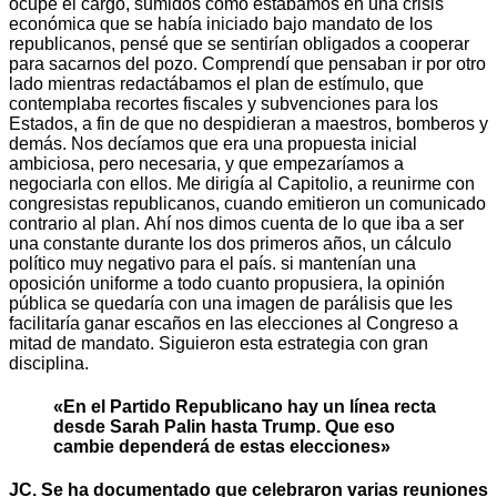
ocupé el cargo, sumidos como estábamos en una crisis
económica que se había iniciado bajo mandato de los
republicanos, pensé que se sentirían obligados a cooperar
para sacarnos del pozo. Comprendí que pensaban ir por otro
lado mientras redactábamos el plan de estímulo, que
contemplaba recortes fiscales y subvenciones para los
Estados, a fin de que no despidieran a maestros, bomberos y
demás. Nos decíamos que era una propuesta inicial
ambiciosa, pero necesaria, y que empezaríamos a
negociarla con ellos. Me dirigía al Capitolio, a reunirme con
congresistas republicanos, cuando emitieron un comunicado
contrario al plan. Ahí nos dimos cuenta de lo que iba a ser
una constante durante los dos primeros años, un cálculo
político muy negativo para el país. si mantenían una
oposición uniforme a todo cuanto propusiera, la opinión
pública se quedaría con una imagen de parálisis que les
facilitaría ganar escaños en las elecciones al Congreso a
mitad de mandato. Siguieron esta estrategia con gran
disciplina.
«En el Partido Republicano hay un línea recta
desde Sarah Palin hasta Trump. Que eso
cambie dependerá de estas elecciones»
JC. Se ha documentado que celebraron varias reuniones