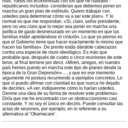
más. Todos los economistas con los que he hablado -
republicanos incluidos- consideran que debemos poner en
marcha un gran plan de estímulo. Quiero trabajar con
ustedes para determinar cómo va a ser este plan». Y lo
normal es que me respondan. «Sí, claro, señor presidente,
pero no veo claro que lo mejor sea poner en marcha una
política de gasto desmesurado en un momento en que las
familias están apretándose el cinturón. Lo que yo pienso es
que el Gobierno tiene que hacer exactamente lo mismo que
hacen las familias». De pronto estás dándote cabezazos
contra una especie de muro ideológico. Es más que
probable que, después de cuatro o cinco reuniones de este
tenor, al final termine por decir. «Miren, amigos, en nuestro
país hemos puesto en marcha este tipo de planes desde la
época de la Gran Depresión»…, y que en ese momento
argumente mi postura recurriendo a ejemplos concretos. Lo
que sí puedo afirmar con claridad es que nunca he dejado
de decirles. «A ver, indíquenme cómo lo harían ustedes.
Denme una idea de su forma de resolver este problema».
Diría que me he encontrado con un obstruccionismo casi
constante. Y no soy el único en decirlo. Puede consultar las
actas de sesiones, por ejemplo, en lo referente a su
alternativa al ‘Obamacare’.