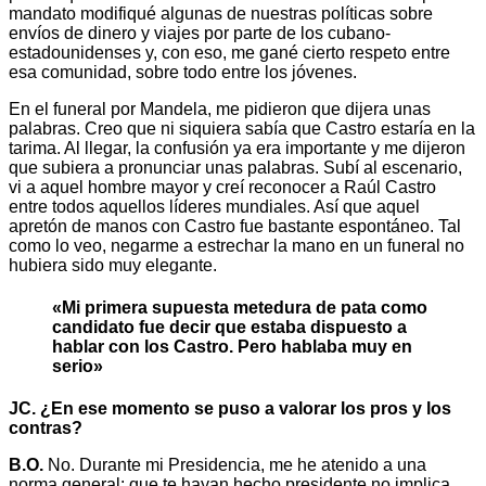
mandato modifiqué algunas de nuestras políticas sobre
envíos de dinero y viajes por parte de los cubano-
estadounidenses y, con eso, me gané cierto respeto entre
esa comunidad, sobre todo entre los jóvenes.
En el funeral por Mandela, me pidieron que dijera unas
palabras. Creo que ni siquiera sabía que Castro estaría en la
tarima. Al llegar, la confusión ya era importante y me dijeron
que subiera a pronunciar unas palabras. Subí al escenario,
vi a aquel hombre mayor y creí reconocer a Raúl Castro
entre todos aquellos líderes mundiales. Así que aquel
apretón de manos con Castro fue bastante espontáneo. Tal
como lo veo, negarme a estrechar la mano en un funeral no
hubiera sido muy elegante.
«Mi primera supuesta metedura de pata como
candidato fue decir que estaba dispuesto a
hablar con los Castro. Pero hablaba muy en
serio»
JC. ¿En ese momento se puso a valorar los pros y los
contras?
B.O.
No. Durante mi Presidencia, me he atenido a una
norma general: que te hayan hecho presidente no implica