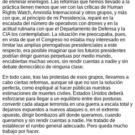
de eliminar enemigos. Las reformas que hemos llevado a la
práctica tienen menos que ver con las críticas de Human
Rights Watch, Amnistía Internacional y otros grupos, y más
con que, al principio de mi Presidencia, reparé en la
escalada del número de operativos con drones y en la
actitud rutinaria con que el Departamento de Defensa y la
CIA los contemplaban. La situación me preocupaba, pues,
en vista de que el Congreso no estaba muy interesado en
limitar las amplias prerrogativas presidenciales a este
respecto, era posible imaginar que los futuros presidentes
podrían dirigir guerras perpetuas por medio mundo,
encubiertas muchas veces, sin rendir cuentas a nadie y sin
debate democrático de ninguna clase.
En todo caso, tras las protestas de esos grupos, llevamos a
cabo ciertas reformas, aunque sé que no son la solución
perfecta, como expliqué al hacer públicas nuestras
estimaciones de muertes civiles. Estados Unidos deberá
esforzarse para llegar a un equilibrio entre dos posturas.
convertir cada ataque terrorista en una guerra a escala total y
dejarnos expuestos a nuevos ataques o, en el extremo
opuesto, dirigir bombazos allí donde queramos, cuando
queramos y sin rendir cuentas a nadie. He tratado de
establecer el rumbo general adecuado. Pero queda mucho
trabajo por hacer.