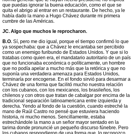
que puedas ignorar la buena educación, como el que se
quita el abrigo al entrar en un restaurante. De hecho, ya le
había dado la mano a Hugo Chávez durante mi primera
cumbre de las Américas.
JC. Algo que muchos le reprocharon.
B.O.
Sí, pero me dio igual, porque el tiempo confirmó lo que
ya sospechaba: que a Chávez le encantaba ser percibido
como un enemigo furibundo de Estados Unidos. Y que si lo
tratabas como quien era, el mandatario autoritario de un país
que no funcionaba económica o políticamente, un hombre
que no podía apelar a mucho más que la retórica y que no
suponía una verdadera amenaza para Estados Unidos,
terminaría por encogerse. En el fondo sirvió para desarmar a
Chávez de una forma que facilitó mucho nuestra relación
con los cubanos, con los mexicanos, los brasileños, los
chilenos y con otros que tratan de cabalgar por encima de la
tradicional separación latinoamericana entre izquierda y
derecha. Yendo al fondo de la cuestión, cuando estreché la
mano de Raúl Castro no pensé que estuviera haciendo
historia, ni mucho menos. Sencillamente, estaba
estrechándole la mano a un señor mayor sentado en la
tarima donde pronuncié un pequeño discurso fúnebre. Pero
los cubanos respondieron de una forma que, lo reconozco,