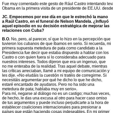
Fue muy comentado este gesto de Rául Castro intentando lev
Obama en la primera visita de un presidente de EE.UU. desd
JC. Empecemos por ese día en que le estrechó la mano
a Raúl Castro, en el funeral de Nelson Mandela. ¿Influyó
aquel episodio en su decisión estratégica de mejorar las
relaciones con Cuba?
B.O.
No, pero, al parecer, sí que lo hizo en la percepción que
tuvieron los cubanos de que íbamos en serio. Si recuerda, mi
primera supuesta metedura de pata como candidato a la
Presidencia fue decir que estaba dispuesto a hablar con los
Castro o con quien fuera si lo consideraba adecuado para
nuestros intereses. Todos dijeron que era un ingenuo, que
no me enteraba de la realidad. Tras aquel debate, mientras
las críticas arreciaban, llamé a mi equipo de comunicación y
les dije. «No eludáis la cuestión ni tratéis de corregirme. Si
necesitáis argumentar por qué he dicho lo que he dicho,
estaré encantado de ayudaros. Pero no ha sido una
metedura de pata; hablaba muy en serio».
Para mí, negarse al diálogo no es un castigo; muchas veces,
de hecho, le das una excusa al otro para hacer caso omiso
de tus argumentos y puede incluso perjudicarte a la hora de
establecer coaliciones internacionales para presionar a
países que están haciendo cosas indeseables. En mi primer