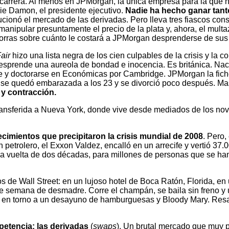
arrera. Al menos en JPMorgan, la única empresa para la que ha
mie Damon, el presidente ejecutivo.
Nadie ha hecho ganar tan
ionó el mercado de las derivadas. Pero lleva tres fiascos conse
anipular presuntamente el precio de la plata y, ahora, el multazo 
porras sobre cuánto le costará a JPMorgan desprenderse de sus s
air
hizo una lista negra de los cien culpables de la crisis y la 
desprende una aureola de bondad e inocencia. Es británica. Nac
te y doctorarse en Económicas por Cambridge. JPMorgan la fich
, se quedó embarazada a los 23 y se divorció poco después. M
 y contracción.
transferida a Nueva York, donde vive desde mediados de los nove
tecimientos que precipitaron la crisis mundial de 2008
. Pero,
 petrolero, el Exxon Valdez, encalló en un arrecife y vertió 37.
a vuelta de dos décadas, para millones de personas que se han
os de Wall Street: en un lujoso hotel de Boca Ratón, Florida, e
 semana de desmadre. Corre el champán, se baila sin freno y un
ropa en torno a un desayuno de hamburguesas y Bloody Mary. Re
petencia: las derivadas
(
swaps
). Un brutal mercado que muy po