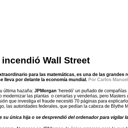
 incendió Wall Street
traordinario para las matemáticas, es una de las grandes 
se lleva por delante la economía mundial.
Por Carlos Manue
Su última hazaña:
JPMorgan
‘heredó’ un puñado de compañías elé
 modernizar las plantas o cerrarlas y venderlas, pero Masters 
ón que investiga el fraude necesitó 70 páginas para explicarlo
go, las autoridades federales, que pedían la cabeza de Blythe M
 de su única hija o se desprendió del ordenador para vigilar 