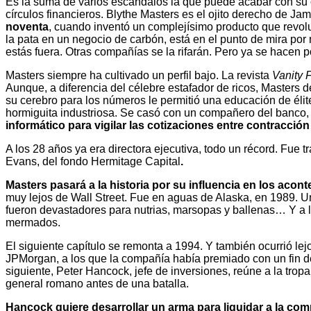
Es la suma de varios escándalos la que puede acabar con su c
círculos financieros. Blythe Masters es el ojito derecho de Ja
noventa
, cuando inventó un complejísimo producto que revoluc
la pata en un negocio de carbón, está en el punto de mira por m
estás fuera. Otras compañías se la rifarán. Pero ya se hacen 
Masters siempre ha cultivado un perfil bajo. La revista
Vanity F
Aunque, a diferencia del célebre estafador de ricos, Masters 
su cerebro para los números le permitió una educación de éli
hormiguita industriosa. Se casó con un compañero del banco
informático para vigilar las cotizaciones entre contracción
A los 28 años ya era directora ejecutiva, todo un récord. Fue 
Evans, del fondo Hermitage Capital
.
Masters pasará a la historia por su influencia en los acon
muy lejos de Wall Street. Fue en aguas de Alaska, en 1989. Un
fueron devastadores para nutrias, marsopas y ballenas… Y a l
mermados.
El siguiente capítulo se remonta a 1994. Y también ocurrió lej
JPMorgan, a los que la compañía había premiado con un fin de
siguiente, Peter Hancock, jefe de inversiones, reúne a la t
general romano antes de una batalla.
Hancock quiere desarrollar un arma para liquidar a la com