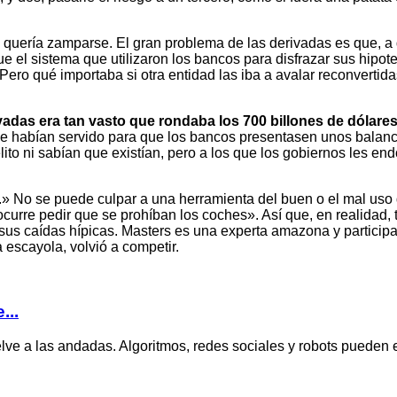
uería zamparse. El gran problema de las derivadas es que, a di
e el sistema que utilizaron los bancos para disfrazar sus hipot
ero qué importaba si otra entidad las iba a avalar reconvertid
ivadas era tan vasto que rondaba los 700 billones de dólare
 que habían servido para que los bancos presentasen unos bala
ito ni sabían que existían, pero a los que los gobiernos les en
.» No se puede culpar a una herramienta del buen o el mal uso 
ocurre pedir que se prohíban los coches». Así que, en realidad,
e sus caídas hípicas. Masters es una experta amazona y particip
 escayola, volvió a competir.
...
uelve a las andadas. Algoritmos, redes sociales y robots puede