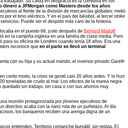
 trabajado. Su caída en desgracia es la comidilla en los
to dinero a JPMorgan como Masters desde los años
cutivos al frente de la división de mercancías globales: metió
por el timo eléctrico. Y en el país del béisbol, al tercer
strike
ervicios. Puede ser el despido más caro de la historia.
colocaba en el puesto 66, justo después de
Bernard Madoff
.
ió en la campiña inglesa en una familia de clase media. Pero
ó para su oficina de Londres cuando tenía 18 años. Era una
asters reconoce que
en el parto se llevó un terminal
nta con su hija y su actual marido, el inversor privado Gareth
 en cierto modo, la crisis se gestó casi 20 años antes. Y lo hizo
000 toneladas de crudo al mar. Los efectos de la marea negra
 quedado sin trabajo, sin casa o con sus ahorros muy
n una reunión protagonizada por jóvenes ejecutivos de
 directivo acaba con la nariz rota de un puñetazo. Al día
sacosos, los banqueros reciben una arenga digna de un
cos entienden. Territorio comanche bursátil, sin reglas. El