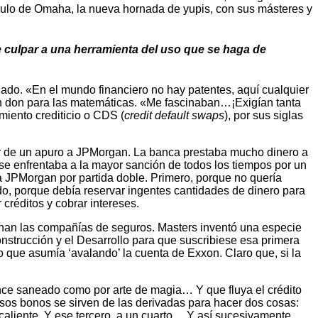
culo de Omaha, la nueva hornada de yupis, con sus másteres y
e culpar a una herramienta del uso que se haga de
nado. «En el mundo financiero no hay patentes, aquí cualquier
un don para las matemáticas. «Me fascinaban…¡Exigían tanta
iento crediticio o CDS (
credit default swaps
), por sus siglas
ar de un apuro a JPMorgan. La banca prestaba mucho dinero a
 se enfrentaba a la mayor sanción de todos los tiempos por un
a JPMorgan por partida doble. Primero, porque no quería
o, porque debía reservar ingentes cantidades de dinero para
 créditos y cobrar intereses.
ionan las compañías de seguros. Masters inventó una especie
strucción y el Desarrollo para que suscribiese esa primera
 que asumía ‘avalando’ la cuenta de Exxon. Claro que, si la
nce saneado como por arte de magia… Y que fluya el crédito
sos bonos se sirven de las derivadas para hacer dos cosas:
a caliente. Y ese tercero, a un cuarto… Y así sucesivamente.