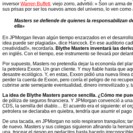
inversor
Warren Buffett
,
viejo zorro, advirtió: » Son un arma 
sus prisas por ser los nuevos amos del universo, lo ven como
Masters se defiende de quienes la responsabilizan d
ella»
En JPMorgan llevan algún tiempo enzarzados en el desarrollo 
idea puede ser plagiada», dice Hancock. En ese auditorio ca
creatividad!», recordaría.
Blythe Masters inventará las deri
en inglés. Con el tiempo, ese instrumento se llevará por dela
Por supuesto, Masters no pretendía dejar la economía del pl
la petrolera Exxon. Un gran cliente. Y muy fiable hasta que a
desastre ecológico. Y, en estas, Exxon pidió una nueva línea
perder la cuenta de Exxon, pero corría el peligro de no recuper
cubrirse ante semejante eventualidad, dinero inmovilizado y, tan
La idea de Blythe Masters parece sencilla. ¿Cómo me pue
de póliza de seguros financiera. Y JPMorgan convenció a una 
CDS, la semilla del diablo… El acuerdo era el siguiente: el o
petrolera se declaraba en quiebra, tendría que asumir el pago
De una tacada, en JPMorgan no solo respiraron tranquilos; t
de nuevo. Masters y sus colegas siguieron afinando la herram
una, trocear el riesgo en pedacitos hasta hacerlo irreconocible