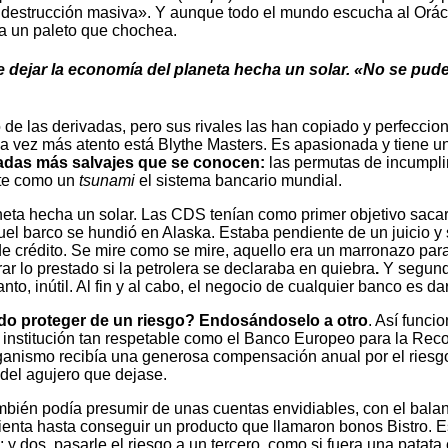
de destrucción masiva». Y aunque todo el mundo escucha al Orá
 a un paleto que chochea.
e dejar la economía del planeta hecha un solar. «No se pud
de las derivadas, pero sus rivales las han copiado y perfeccio
da vez más atento está Blythe Masters. Es apasionada y tiene 
vadas más salvajes que se conocen:
las permutas de incumplim
nte como un
tsunami
el sistema bancario mundial.
aneta hecha un solar. Las CDS tenían como primer objetivo sac
quel barco se hundió en Alaska. Estaba pendiente de un juicio y
 de crédito. Se mire como se mire, aquello era un marronazo par
ar lo prestado si la petrolera se declaraba en quiebra
.
Y segund
to, inútil. Al fin y al cabo, el negocio de cualquier banco es dar
do proteger de un riesgo? Endosándoselo a otro
. Así func
institución tan respetable como el Banco Europeo para la Recon
rganismo recibía una generosa compensación anual por el riesgo
 del agujero que dejase.
ambién podía presumir de unas cuentas envidiables, con el bala
ienta hasta conseguir un producto que llamaron bonos Bistro. E
; y dos, pasarle el riesgo a un tercero, como si fuera una patat