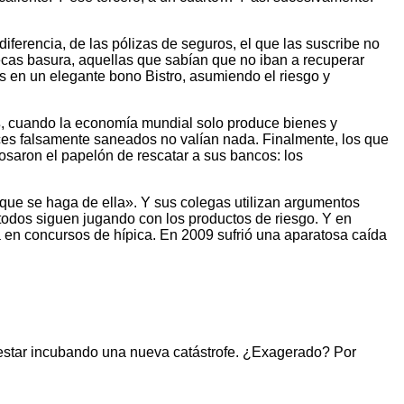
ferencia, de las pólizas de seguros, el que las suscribe no
ecas basura, aquellas que sabían que no iban a recuperar
as en un elegante bono Bistro, asumiendo el riesgo y
s
, cuando la economía mundial solo produce bienes y
nces falsamente saneados no valían nada. Finalmente, los que
dosaron el papelón de rescatar a sus bancos: los
que se haga de ella». Y sus colegas utilizan argumentos
 todos siguen jugando con los productos de riesgo. Y en
a en concursos de hípica. En 2009 sufrió una aparatosa caída
n estar incubando una nueva catástrofe. ¿Exagerado? Por