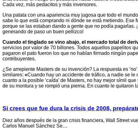
Cada vez, más pedacitos y más inversores.
Una patata con una apariencia muy jugosa que todo el mundo q
sabe lo que está comprando ni dónde se está metiendo. Ese fu
porque se las estaban dando a gente que no podía pagarlas. ¡P
generando de paso un buen pellizco!
Cuando el tinglado se vino abajo, el mercado total de der
servicios por valor de 70 billones. Todos aquellos papelitos
pagaron el pato fueron los que no habían firmado ningún papel
contribuyentes.
¿Se arrepiente Masters de su invención? La respuesta es ‘no’
similares:
«
Cuando hay un accidente de tráfico, a nadie se le 
cuanto a la posible ‘caída’ de Masters, no hay mejor símil qu
de su montura y se rompió una pierna. En cuanto le quitaron la
Si crees que fue dura la crisis de 2008, prepárate
Diez años después de la gran crisis financiera, Wall Street v
Carlos Manuel Sánchez Se…