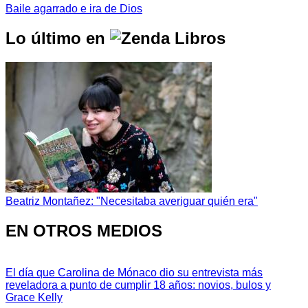
Baile agarrado e ira de Dios
Lo último en
Beatriz Montañez: "Necesitaba averiguar quién era"
EN OTROS MEDIOS
El día que Carolina de Mónaco dio su entrevista más
reveladora a punto de cumplir 18 años: novios, bulos y
Grace Kelly