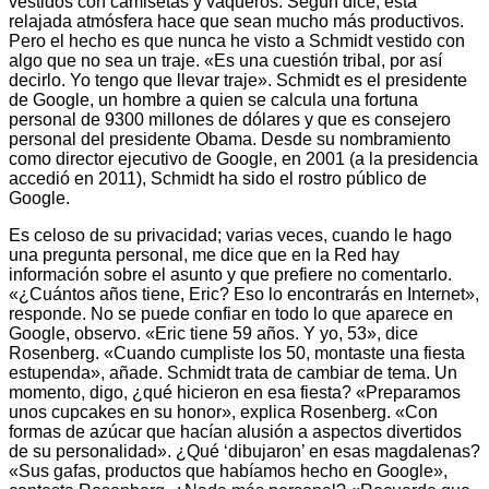
vestidos con camisetas y vaqueros. Según dice, esta
relajada atmósfera hace que sean mucho más productivos.
Pero el hecho es que nunca he visto a Schmidt vestido con
algo que no sea un traje. «Es una cuestión tribal, por así
decirlo. Yo tengo que llevar traje». Schmidt es el presidente
de Google, un hombre a quien se calcula una fortuna
personal de 9300 millones de dólares y que es consejero
personal del presidente Obama. Desde su nombramiento
como director ejecutivo de Google, en 2001 (a la presidencia
accedió en 2011), Schmidt ha sido el rostro público de
Google.
Es celoso de su privacidad; varias veces, cuando le hago
una pregunta personal, me dice que en la Red hay
información sobre el asunto y que prefiere no comentarlo.
«¿Cuántos años tiene, Eric? Eso lo encontrarás en Internet»,
responde. No se puede confiar en todo lo que aparece en
Google, observo. «Eric tiene 59 años. Y yo, 53», dice
Rosenberg. «Cuando cumpliste los 50, montaste una fiesta
estupenda», añade. Schmidt trata de cambiar de tema. Un
momento, digo, ¿qué hicieron en esa fiesta? «Preparamos
unos cupcakes en su honor», explica Rosenberg. «Con
formas de azúcar que hacían alusión a aspectos divertidos
de su personalidad». ¿Qué ‘dibujaron’ en esas magdalenas?
«Sus gafas, productos que habíamos hecho en Google»,