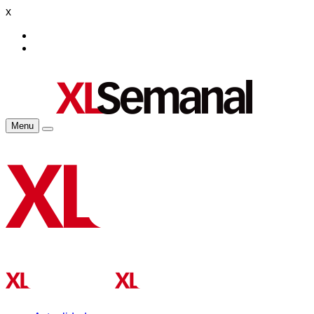
x
Menu