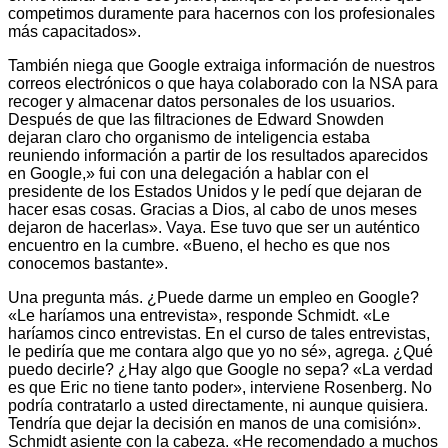
competimos duramente para hacernos con los profesionales
más capacitados».
También niega que Google extraiga información de nuestros
correos electrónicos o que haya colaborado con la NSA para
recoger y almacenar datos personales de los usuarios.
Después de que las filtraciones de Edward Snowden
dejaran claro cho organismo de inteligencia estaba
reuniendo información a partir de los resultados aparecidos
en Google,» fui con una delegación a hablar con el
presidente de los Estados Unidos y le pedí que dejaran de
hacer esas cosas. Gracias a Dios, al cabo de unos meses
dejaron de hacerlas». Vaya. Ese tuvo que ser un auténtico
encuentro en la cumbre. «Bueno, el hecho es que nos
conocemos bastante».
Una pregunta más. ¿Puede darme un empleo en Google?
«Le haríamos una entrevista», responde Schmidt. «Le
haríamos cinco entrevistas. En el curso de tales entrevistas,
le pediría que me contara algo que yo no sé», agrega. ¿Qué
puedo decirle? ¿Hay algo que Google no sepa? «La verdad
es que Eric no tiene tanto poder», interviene Rosenberg. No
podría contratarlo a usted directamente, ni aunque quisiera.
Tendría que dejar la decisión en manos de una comisión».
Schmidt asiente con la cabeza. «He recomendado a muchos