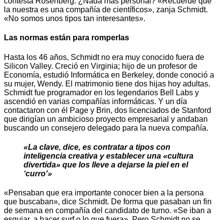
contesta Rosenberg. ¿Nada más personal? «Recuerde que
la nuestra es una compañía de científicos», zanja Schmidt.
«No somos unos tipos tan interesantes».
Las normas están para romperlas
Hasta los 46 años, Schmidt no era muy conocido fuera de
Silicon Valley. Creció en Virginia; hijo de un profesor de
Economía, estudió Informática en Berkeley, donde conoció a
su mujer, Wendy. El matrimonio tiene dos hijas hoy adultas.
Schmidt fue programador en los legendarios Bell Labs y
ascendió en varias compañías informáticas. Y un día
contactaron con él Page y Brin, dos licenciados de Stanford
que dirigían un ambicioso proyecto empresarial y andaban
buscando un consejero delegado para la nueva compañía.
«La clave, dice, es contratar a tipos con
inteligencia creativa y establecer una «cultura
divertida» que los lleve a dejarse la piel en el
‘curro'»
«Pensaban que era importante conocer bien a la persona
que buscaban», dice Schmidt. De forma que pasaban un fin
de semana en compañía del candidato de turno. «Se iban a
esquiar, a hacer surf o lo que fuera». Pero Schmidt no se