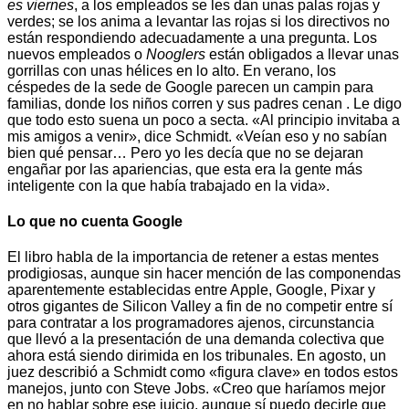
es viernes
, a los empleados se les dan unas palas rojas y
verdes; se los anima a levantar las rojas si los directivos no
están respondiendo adecuadamente a una pregunta. Los
nuevos empleados o
Nooglers
están obligados a llevar unas
gorrillas con unas hélices en lo alto. En verano, los
céspedes de la sede de Google parecen un campin para
familias, donde los niños corren y sus padres cenan . Le digo
que todo esto suena un poco a secta. «Al principio invitaba a
mis amigos a venir», dice Schmidt. «Veían eso y no sabían
bien qué pensar… Pero yo les decía que no se dejaran
engañar por las apariencias, que esta era la gente más
inteligente con la que había trabajado en la vida».
Lo que no cuenta Google
El libro habla de la importancia de retener a estas mentes
prodigiosas, aunque sin hacer mención de las componendas
aparentemente establecidas entre Apple, Google, Pixar y
otros gigantes de Silicon Valley a fin de no competir entre sí
para contratar a los programadores ajenos, circunstancia
que llevó a la presentación de una demanda colectiva que
ahora está siendo dirimida en los tribunales. En agosto, un
juez describió a Schmidt como «figura clave» en todos estos
manejos, junto con Steve Jobs. «Creo que haríamos mejor
en no hablar sobre ese juicio, aunque sí puedo decirle que