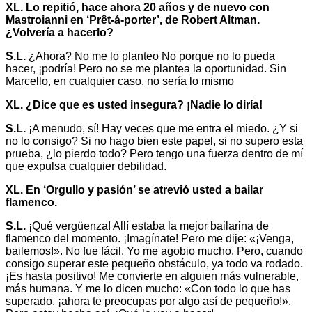
XL. Lo repitió, hace ahora 20 años y de nuevo con
Mastroianni en ‘Prêt-á-porter’, de Robert Altman.
¿Volvería a hacerlo?
S.L.
¿Ahora? No me lo planteo No porque no lo pueda
hacer, ¡podría! Pero no se me plantea la oportunidad. Sin
Marcello, en cualquier caso, no sería lo mismo
XL. ¿Dice que es usted insegura? ¡Nadie lo diría!
S.L.
¡A menudo, sí! Hay veces que me entra el miedo. ¿Y si
no lo consigo? Si no hago bien este papel, si no supero esta
prueba, ¿lo pierdo todo? Pero tengo una fuerza dentro de mí
que expulsa cualquier debilidad.
XL. En ‘Orgullo y pasión’ se atrevió usted a bailar
flamenco.
S.L.
¡Qué vergüenza! Allí estaba la mejor bailarina de
flamenco del momento. ¡Imagínate! Pero me dije: «¡Venga,
bailemos!». No fue fácil. Yo me agobio mucho. Pero, cuando
consigo superar este pequeño obstáculo, ya todo va rodado.
¡Es hasta positivo! Me convierte en alguien más vulnerable,
más humana. Y me lo dicen mucho: «Con todo lo que has
superado, ¡ahora te preocupas por algo así de pequeño!».