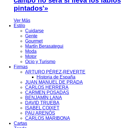
campo no será si lleva los labios
pintados'»
Ver Más
Estilo
Cuidarse
Gente
Gourmet
Martín Berasategui
Moda
Motor
Ocio y Turismo
Firmas
ARTURO PÉREZ-REVERTE
Historia de España
JUAN MANUEL DE PRADA
CARLOS HERRERA
CARMEN POSADAS
BENJAMÍN LANA
DAVID TRUEBA
ISABEL COIXET
PAU ARENÓS
CARLOS MARIBONA
Cartas