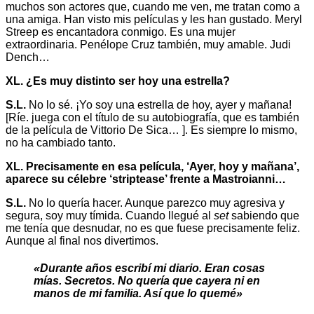
muchos son actores que, cuando me ven, me tratan como a
una amiga. Han visto mis películas y les han gustado. Meryl
Streep es encantadora conmigo. Es una mujer
extraordinaria. Penélope Cruz también, muy amable. Judi
Dench…
XL. ¿Es muy distinto ser hoy una estrella?
S.L.
No lo sé. ¡Yo soy una estrella de hoy, ayer y mañana!
[Ríe. juega con el título de su autobiografía, que es también
de la película de Vittorio De Sica… ]. Es siempre lo mismo,
no ha cambiado tanto.
XL. Precisamente en esa película, ‘Ayer, hoy y mañana’,
aparece su célebre ‘striptease’ frente a Mastroianni…
S.L.
No lo quería hacer. Aunque parezco muy agresiva y
segura, soy muy tímida. Cuando llegué al
set
sabiendo que
me tenía que desnudar, no es que fuese precisamente feliz.
Aunque al final nos divertimos.
«Durante años escribí mi diario. Eran cosas
mías. Secretos. No quería que cayera ni en
manos de mi familia. Así que lo quemé»