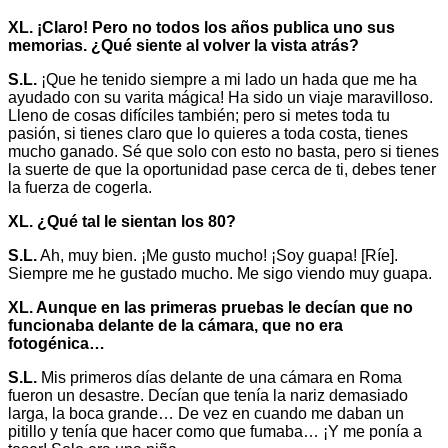
XL. ¡Claro! Pero no todos los años publica uno sus
memorias. ¿Qué siente al volver la vista atrás?
S.L.
¡Que he tenido siempre a mi lado un hada que me ha
ayudado con su varita mágica! Ha sido un viaje maravilloso.
Lleno de cosas difíciles también; pero si metes toda tu
pasión, si tienes claro que lo quieres a toda costa, tienes
mucho ganado. Sé que solo con esto no basta, pero si tienes
la suerte de que la oportunidad pase cerca de ti, debes tener
la fuerza de cogerla.
XL. ¿Qué tal le sientan los 80?
S.L.
Ah, muy bien. ¡Me gusto mucho! ¡Soy guapa! [Ríe].
Siempre me he gustado mucho. Me sigo viendo muy guapa.
XL. Aunque en las primeras pruebas le decían que no
funcionaba delante de la cámara, que no era
fotogénica…
S.L.
Mis primeros días delante de una cámara en Roma
fueron un desastre. Decían que tenía la nariz demasiado
larga, la boca grande… De vez en cuando me daban un
pitillo y tenía que hacer como que fumaba… ¡Y me ponía a