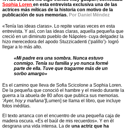
Sophia Loren
en esta entrevista exclusiva una de las
actrices más míticas de la historia con motivo de la
publicación de sus memorias.
Por Daniel Méndez
«Tenía las ideas claras». Lo repite varias veces en esta
entrevista. Y así, con las ideas claras, aquella pequeña que
creció en un diminuto pueblo de Nápoles- cuya delgadez la
hizo merecedora del apodo Stuzzicadenti (‘palillo’)- logró
llegar a lo más alto.
«Mi padre era una sombra. Nunca estuvo
conmigo. Tenía su familia y yo nunca formé
parte de ella. Tuve que tragarme más de un
sorbo amargo»
Es el camino que lleva de Sofia Scicolone a Sophia Loren.
De la pequeña que conoció el hambre y el miedo durante la
guerra a la abuela de 80 años que publica sus memorias.
‘Ayer, hoy y mañana’
[Lumen] se llama el libro, que incluye
fotos inéditas.
El texto arranca con el encuentro de una pequeña caja de
madera oscura. «Es el baúl de mis recuerdos». Y en él
desgrana una vida intensa. La de
una actriz que ha