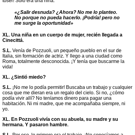
toser! Solo era una niña.
«¿Salir desnuda? ¿Ahora? No me lo planteo.
No porque no pueda hacerlo. ¡Podría! pero no
me surge la oportunidad»
XL. Una niña en un cuerpo de mujer, recién llegada a
Cinecittá.
S.L.
Venía de Pozzuoli, un pequeño pueblo en el sur de
Italia, sin formación de actriz. Y llego a una ciudad como
Roma, totalmente desconocida. ¡Y tenía que buscarme la
vida!
XL. ¿Sintió miedo?
S.L.
¡No me lo podía permitir! Buscaba un trabajo y cualquier
cosa que me dieran era un regalo del cielo. Si no, ¿cómo
podía vivir allí? No teníamos dinero para pagar una
habitación. Ni mi madre, que me acompañaba siempre, ni
yo.
XL. En Pozzuoli vivía con su abuela, su madre y su
hermana. Y pasaron hambre.
S.L.
Por eso, lo primero era el trabajo. ¡No conocíamos a