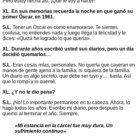
Pero estoy hecha así. ¡Qué le voy a hacer!
XL. En sus memorias recuerda la noche en que ganó su
primer Óscar, en 1961.
S.L.
Tener un Óscar es como enamorarse. Te sientes
confusa, no entiendes nada y luego llega la felicidad y te
dices: «Quizá he logrado lo que quería».
XL. Durante años escribió usted sus diarios, pero un día
decidió quemarlos…
S.L.
Eran cosas mías, personales. No quería que cayeran en
manos de gente ajena a la familia, ni siquiera de la familia.
Un diario es algo secreto, que debe ser tuyo y…. basta. Así
que lo rompí y lo quemé.
XL. ¿Y no le dio pena?
S.L.
¡No! Lo importante permanece en tu cabeza. Ahora, lo
hago todos los años. Escribo mi diario, pero después lo
quemo al terminar el año. Siempre.
«Mi estancia en la cárcel fue muy dura. Un
sufrimiento continuo»