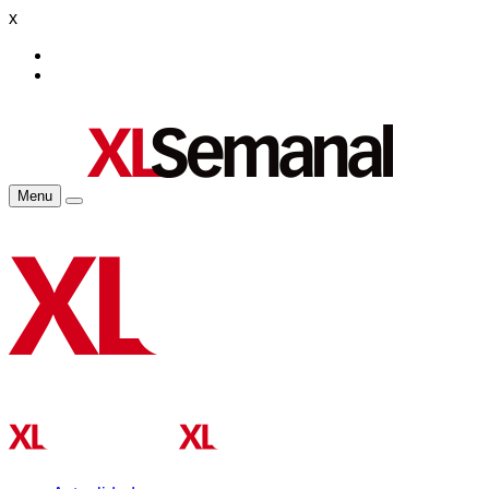
x
Menu