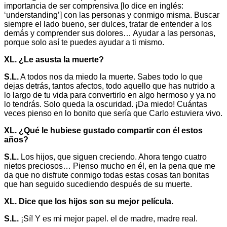
importancia de ser comprensiva [lo dice en inglés:
‘understanding’] con las personas y conmigo misma. Buscar
siempre el lado bueno, ser dulces, tratar de entender a los
demás y comprender sus dolores… Ayudar a las personas,
porque solo así te puedes ayudar a ti mismo.
XL. ¿Le asusta la muerte?
S.L.
A todos nos da miedo la muerte. Sabes todo lo que
dejas detrás, tantos afectos, todo aquello que has nutrido a
lo largo de tu vida para convertirlo en algo hermoso y ya no
lo tendrás. Solo queda la oscuridad. ¡Da miedo! Cuántas
veces pienso en lo bonito que sería que Carlo estuviera vivo.
XL. ¿Qué le hubiese gustado compartir con él estos
años?
S.L.
Los hijos, que siguen creciendo. Ahora tengo cuatro
nietos preciosos… Pienso mucho en él, en la pena que me
da que no disfrute conmigo todas estas cosas tan bonitas
que han seguido sucediendo después de su muerte.
XL. Dice que los hijos son su mejor película.
S.L.
¡Sí! Y es mi mejor papel. el de madre, madre real.