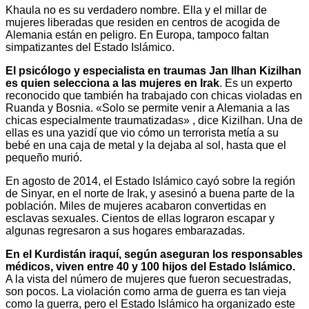
Khaula no es su verdadero nombre. Ella y el millar de
mujeres liberadas que residen en centros de acogida de
Alemania están en peligro. En Europa, tampoco faltan
simpatizantes del Estado Islámico.
El psicólogo y especialista en traumas Jan Ilhan Kizilhan
es quien selecciona a las mujeres en Irak
. Es un experto
reconocido que también ha trabajado con chicas violadas en
Ruanda y Bosnia. «Solo se permite venir a Alemania a las
chicas especialmente traumatizadas» , dice Kizilhan. Una de
ellas es una yazidí que vio cómo un terrorista metía a su
bebé en una caja de metal y la dejaba al sol, hasta que el
pequeño murió.
En agosto de 2014, el Estado Islámico cayó sobre la región
de Sinyar, en el norte de Irak, y asesinó a buena parte de la
población. Miles de mujeres acabaron convertidas en
esclavas sexuales. Cientos de ellas lograron escapar y
algunas regresaron a sus hogares embarazadas.
En el Kurdistán iraquí, según aseguran los responsables
médicos, viven entre 40 y 100 hijos del Estado Islámico.
A la vista del número de mujeres que fueron secuestradas,
son pocos. La violación como arma de guerra es tan vieja
como la guerra, pero el Estado Islámico ha organizado este