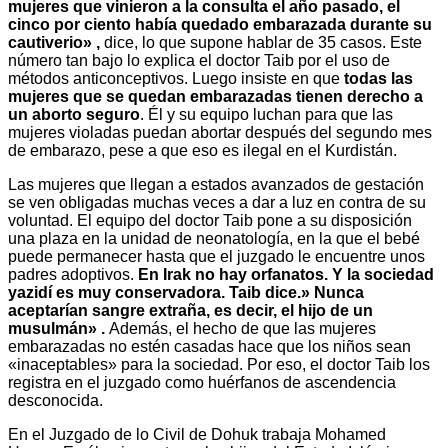
mujeres que vinieron a la consulta el año pasado, el
cinco por ciento había quedado embarazada durante su
cautiverio» ,
dice, lo que supone hablar de 35 casos. Este
número tan bajo lo explica el doctor Taib por el uso de
métodos anticonceptivos. Luego insiste en que
todas las
mujeres que se quedan embarazadas tienen derecho a
un aborto seguro
. Él y su equipo luchan para que las
mujeres violadas puedan abortar después del segundo mes
de embarazo, pese a que eso es ilegal en el Kurdistán.
Las mujeres que llegan a estados avanzados de gestación
se ven obligadas muchas veces a dar a luz en contra de su
voluntad. El equipo del doctor Taib pone a su disposición
una plaza en la unidad de neonatología, en la que el bebé
puede permanecer hasta que el juzgado le encuentre unos
padres adoptivos.
En Irak no hay orfanatos. Y la sociedad
yazidí es muy conservadora. Taib dice.» Nunca
aceptarían sangre extraña, es decir, el hijo de un
musulmán» .
Además, el hecho de que las mujeres
embarazadas no estén casadas hace que los niños sean
«inaceptables» para la sociedad. Por eso, el doctor Taib los
registra en el juzgado como huérfanos de ascendencia
desconocida.
En el Juzgado de lo Civil de Dohuk trabaja Mohamed