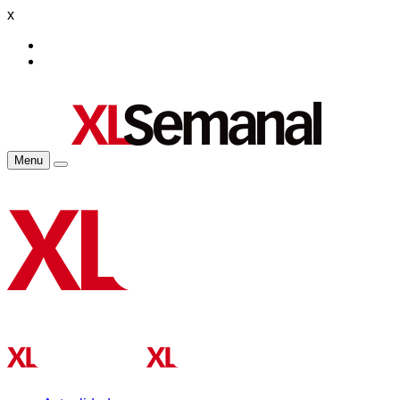
x
Menu