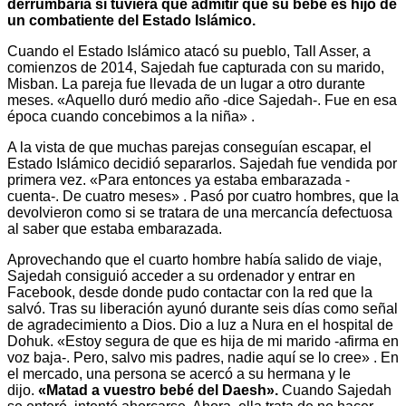
derrumbaría si tuviera que admitir que su bebé es hijo de
un combatiente del Estado Islámico.
Cuando el Estado Islámico atacó su pueblo, Tall Asser, a
comienzos de 2014, Sajedah fue capturada con su marido,
Misban. La pareja fue llevada de un lugar a otro durante
meses. «Aquello duró medio año -dice Sajedah-. Fue en esa
época cuando concebimos a la niña» .
A la vista de que muchas parejas conseguían escapar, el
Estado Islámico decidió separarlos. Sajedah fue vendida por
primera vez. «Para entonces ya estaba embarazada -
cuenta-. De cuatro meses» . Pasó por cuatro hombres, que la
devolvieron como si se tratara de una mercancía defectuosa
al saber que estaba embarazada.
Aprovechando que el cuarto hombre había salido de viaje,
Sajedah consiguió acceder a su ordenador y entrar en
Facebook, desde donde pudo contactar con la red que la
salvó. Tras su liberación ayunó durante seis días como señal
de agradecimiento a Dios. Dio a luz a Nura en el hospital de
Dohuk. «Estoy segura de que es hija de mi marido -afirma en
voz baja-. Pero, salvo mis padres, nadie aquí se lo cree» . En
el mercado, una persona se acercó a su hermana y le
dijo.
«Matad a vuestro bebé del Daesh».
Cuando Sajedah