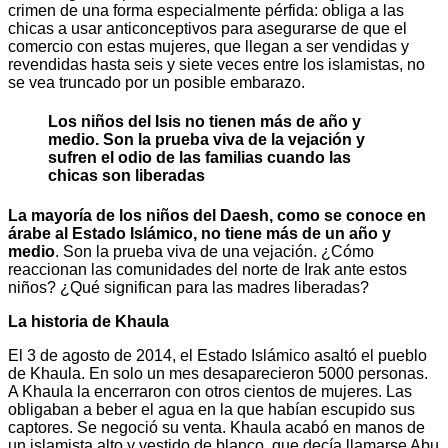
crimen de una forma especialmente pérfida: obliga a las
chicas a usar anticonceptivos para asegurarse de que el
comercio con estas mujeres, que llegan a ser vendidas y
revendidas hasta seis y siete veces entre los islamistas, no
se vea truncado por un posible embarazo.
Los niños del Isis no tienen más de año y
medio. Son la prueba viva de la vejación y
sufren el odio de las familias cuando las
chicas son liberadas
La mayoría de los niños del Daesh, como se conoce en
árabe al Estado Islámico, no tiene más de un año y
medio
. Son la prueba viva de una vejación. ¿Cómo
reaccionan las comunidades del norte de Irak ante estos
niños? ¿Qué significan para las madres liberadas?
La historia de Khaula
El 3 de agosto de 2014, el Estado Islámico asaltó el pueblo
de Khaula. En solo un mes desaparecieron 5000 personas.
A Khaula la encerraron con otros cientos de mujeres. Las
obligaban a beber el agua en la que habían escupido sus
captores. Se negoció su venta. Khaula acabó en manos de
un islamista alto y vestido de blanco, que decía llamarse Abu