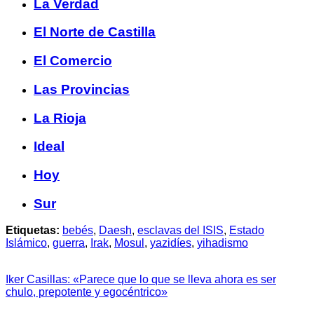
La Verdad
El Norte de Castilla
El Comercio
Las Provincias
La Rioja
Ideal
Hoy
Sur
Etiquetas:
bebés
,
Daesh
,
esclavas del ISIS
,
Estado
Islámico
,
guerra
,
Irak
,
Mosul
,
yazidíes
,
yihadismo
Iker Casillas: «Parece que lo que se lleva ahora es ser
chulo, prepotente y egocéntrico»