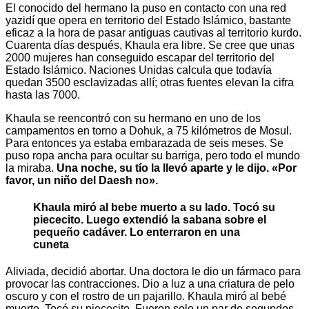
El conocido del hermano la puso en contacto con una red
yazidí que opera en territorio del Estado Islámico, bastante
eficaz a la hora de pasar antiguas cautivas al territorio kurdo.
Cuarenta días después, Khaula era libre. Se cree que unas
2000 mujeres han conseguido escapar del territorio del
Estado Islámico. Naciones Unidas calcula que todavía
quedan 3500 esclavizadas allí; otras fuentes elevan la cifra
hasta las 7000.
Khaula se reencontró con su hermano en uno de los
campamentos en torno a Dohuk, a 75 kilómetros de Mosul.
Para entonces ya estaba embarazada de seis meses. Se
puso ropa ancha para ocultar su barriga, pero todo el mundo
la miraba.
Una noche, su tío la llevó aparte y le dijo. «Por
favor, un niño del Daesh no».
Khaula miró al bebe muerto a su lado. Tocó su
piececito. Luego extendió la sabana sobre el
pequeño cadáver. Lo enterraron en una
cuneta
Aliviada, decidió abortar. Una doctora le dio un fármaco para
provocar las contracciones. Dio a luz a una criatura de pelo
oscuro y con el rostro de un pajarillo. Khaula miró al bebé
muerto. Tocó su piececito. Fueron solo un par de segundos.