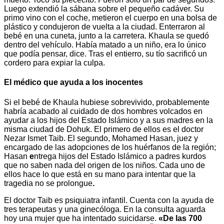
Luego extendió la sábana sobre el pequeño cadáver. Su
primo vino con el coche, metieron el cuerpo en una bolsa de
plástico y condujeron de vuelta a la ciudad. Enterraron al
bebé en una cuneta, junto a la carretera. Khaula se quedó
dentro del vehículo. Había matado a un niño, era lo único
que podía pensar, dice. Tras el entierro, su tío sacrificó un
cordero para expiar la culpa.
El médico que ayuda a los inocentes
Si el bebé de Khaula hubiese sobrevivido, probablemente
habría acabado al cuidado de dos hombres volcados en
ayudar a los hijos del Estado Islámico y a sus madres en la
misma ciudad de Dohuk. El primero de ellos es el doctor
Nezar Ismet Taib. El segundo, Mohamed Hasan, juez y
encargado de las adopciones de los huérfanos de la región;
Hasan
e
ntrega hijos del Estado Islámico a padres kurdos
que no saben nada del origen de los niños. Cada uno de
ellos hace lo que está en su mano para intentar que la
tragedia no se prolongue
.
El doctor Taib es psiquiatra infantil. Cuenta con la ayuda de
tres terapeutas y una ginecóloga. En la consulta aguarda
hoy una mujer que ha intentado suicidarse.
«De las 700