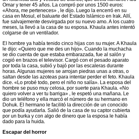
Omar y tener 45 años. La compró por unos 1500 euros:
«Ahora, me perteneces» , le dijo. Luego la encerró en su
casa en Mosul, el baluarte del Estado Islámico en Irak. Allí,
fue salvajemente desvirgada por su nuevo amo. A los cuatro
meses, la llevó a la casa de su esposa. Khaula antes intentó
colgarse de un ventilador.
El hombre ya había tenido cinco hijas con su mujer. A Khaula
le dijo: «Quiero que me des un hijo». Cuando la muchacha
se dio cuenta de que estaba embarazada, fue al salón y
cogió en brazos el televisor. Cargó con el pesado aparato
por toda la casa, subió y bajó por las escaleras durante
horas. Algunas mujeres se arrojan piedras unas a otras, o
saltan desde las azoteas para intentar perder el feto. Khaula
dice. «Lo probé todo, pero el niño no salía». La esposa del
hombre se puso muy celosa, por suerte para Khaula. «No
quiero volver a ver tu barriga» , le espetó una mañana. Le
dio un teléfono y ella marcó el número de su hermano en
Dohuk. El hermano le facilitó la dirección de un conocido
que podía ayudarla. Salió de la casa de su captor cubierta
por un burka y con algo de dinero que la esposa le había
dado para la huida.
Escapar del horror