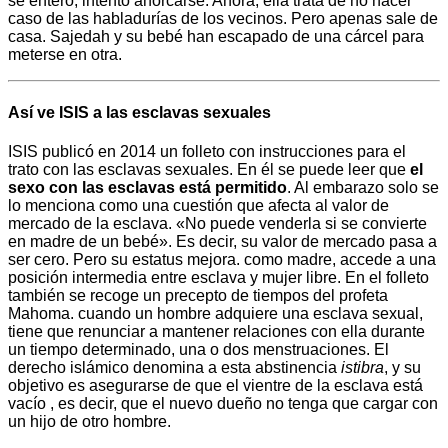
se enteró, intentó ahorcarse. Ahora, ella trata de no hacer
caso de las habladurías de los vecinos. Pero apenas sale de
casa. Sajedah y su bebé han escapado de una cárcel para
meterse en otra.
Así ve ISIS a las esclavas sexuales
ISIS publicó en 2014 un folleto con instrucciones para el
trato con las esclavas sexuales. En él se puede leer que
el
sexo con las esclavas está permitido
. Al embarazo solo se
lo menciona como una cuestión que afecta al valor de
mercado de la esclava. «No puede venderla si se convierte
en madre de un bebé». Es decir, su valor de mercado pasa a
ser cero. Pero su estatus mejora. como madre, accede a una
posición intermedia entre esclava y mujer libre. En el folleto
también se recoge un precepto de tiempos del profeta
Mahoma. cuando un hombre adquiere una esclava sexual,
tiene que renunciar a mantener relaciones con ella durante
un tiempo determinado, una o dos menstruaciones. El
derecho islámico denomina a esta abstinencia
istibra
, y su
objetivo es asegurarse de que el vientre de la esclava está
vacío , es decir, que el nuevo dueño no tenga que cargar con
un hijo de otro hombre.