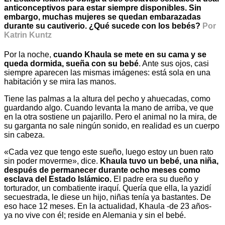
anticonceptivos para estar siempre disponibles. Sin
embargo, muchas mujeres se quedan embarazadas
durante su cautiverio. ¿Qué sucede con los bebés?
Por
Katrin Kuntz
Por la noche,
cuando Khaula se mete en su cama y se
queda dormida, sueña con su bebé
. Ante sus ojos, casi
siempre aparecen las mismas imágenes: está sola en una
habitación y se mira las manos.
Tiene las palmas a la altura del pecho y ahuecadas, como
guardando algo. Cuando levanta la mano de arriba, ve que
en la otra sostiene un pajarillo. Pero el animal no la mira, de
su garganta no sale ningún sonido, en realidad es un cuerpo
sin cabeza.
«Cada vez que tengo este sueño, luego estoy un buen rato
sin poder moverme», dice.
Khaula tuvo un bebé, una niña,
después de permanecer durante ocho meses como
esclava del Estado Islámico.
El padre era su dueño y
torturador, un combatiente iraquí. Quería que ella, la yazidí
secuestrada, le diese un hijo, niñas tenía ya bastantes. De
eso hace 12 meses. En la actualidad, Khaula -de 23 años-
ya no vive con él; reside en Alemania y sin el bebé.