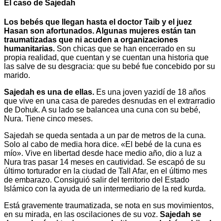
El caso de Sajedah
Los bebés que llegan hasta el doctor Taib y el juez
Hasan son afortunados. Algunas mujeres están tan
traumatizadas que ni acuden a organizaciones
humanitarias.
Son chicas que se han encerrado en su
propia realidad, que cuentan y se cuentan una historia que
las salve de su desgracia: que su bebé fue concebido por su
marido.
Sajedah es una de ellas.
Es una joven yazidí de 18 años
que vive en una casa de paredes desnudas en el extrarradio
de Dohuk. A su lado se balancea una cuna con su bebé,
Nura. Tiene cinco meses.
Sajedah se queda sentada a un par de metros de la cuna.
Solo al cabo de media hora dice. «El bebé de la cuna es
mío». Vive en libertad desde hace medio año, dio a luz a
Nura tras pasar 14 meses en cautividad. Se escapó de su
último torturador en la ciudad de Tall Afar, en el último mes
de embarazo. Consiguió salir del territorio del Estado
Islámico con la ayuda de un intermediario de la red kurda.
Está gravemente traumatizada, se nota en sus movimientos,
en su mirada, en las oscilaciones de su voz.
Sajedah se