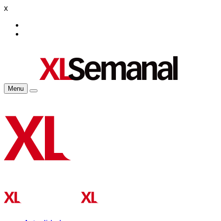
x
Menu