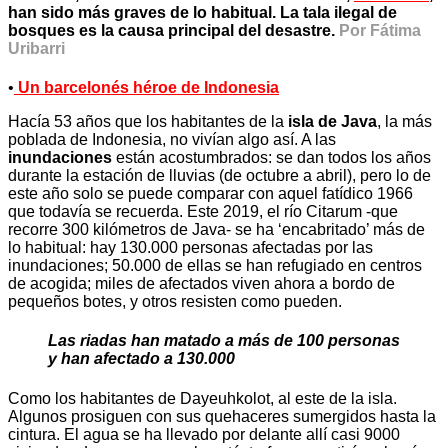
han sido más graves de lo habitual. La tala ilegal de
bosques es la causa principal del desastre.
Por Fátima
Uribarri
•
Un barcelonés héroe de Indonesia
Hacía 53 años que los habitantes de la
isla de Java
, la más
poblada de Indonesia, no vivían algo así. A las
inundaciones
están acostumbrados: se dan todos los años
durante la estación de lluvias (de octubre a abril), pero lo de
este año solo se puede comparar con aquel fatídico 1966
que todavía se recuerda. Este 2019, el río Citarum -que
recorre 300 kilómetros de Java- se ha ‘encabritado’ más de
lo habitual: hay 130.000 personas afectadas por las
inundaciones; 50.000 de ellas se han refugiado en centros
de acogida; miles de afectados viven ahora a bordo de
pequeños botes, y otros resisten como pueden.
Las riadas han matado a más de 100 personas
y han afectado a 130.000
Como los habitantes de Dayeuhkolot, al este de la isla.
Algunos prosiguen con sus quehaceres sumergidos hasta la
cintura. El agua se ha llevado por delante allí casi 9000