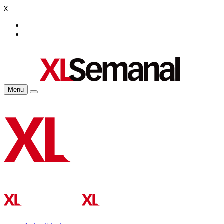
x
Menu