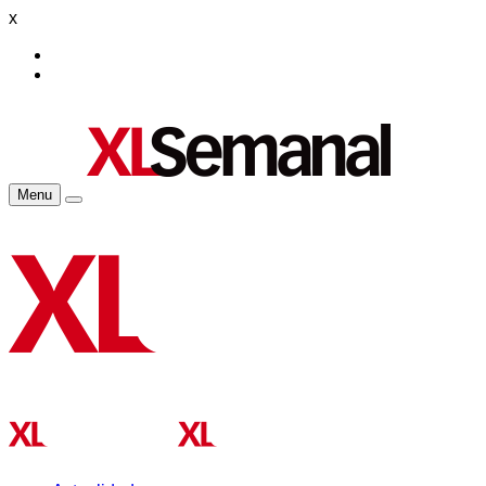
x
Menu