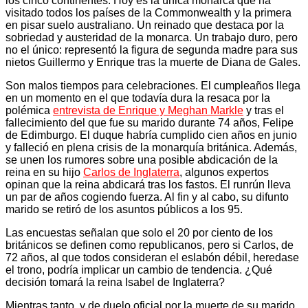
los cinco continentes. Hoy es la única monarca que ha
visitado todos los países de la Commonwealth y la primera
en pisar suelo australiano. Un reinado que destaca por la
sobriedad y austeridad de la monarca. Un trabajo duro, pero
no el único: representó la figura de segunda madre para sus
nietos Guillermo y Enrique tras la muerte de Diana de Gales.
Son malos tiempos para celebraciones. El cumpleaños llega
en un momento en el que todavía dura la resaca por la
polémica
entrevista de Enrique y Meghan Markle
y tras el
fallecimiento del que fue su marido durante 74 años, Felipe
de Edimburgo. El duque habría cumplido cien años en junio
y falleció en plena crisis de la monarquía británica. Además,
se unen los rumores sobre una posible abdicación de la
reina en su hijo
Carlos de Inglaterra
, algunos expertos
opinan que la reina abdicará tras los fastos. El runrún lleva
un par de años cogiendo fuerza. Al fin y al cabo, su difunto
marido se retiró de los asuntos públicos a los 95.
Las encuestas señalan que solo el 20 por ciento de los
británicos se definen como republicanos, pero si Carlos, de
72 años, al que todos consideran el eslabón débil, heredase
el trono, podría implicar un cambio de tendencia. ¿Qué
decisión tomará la reina Isabel de Inglaterra?
Mientras tanto, y de duelo oficial por la muerte de su marido,