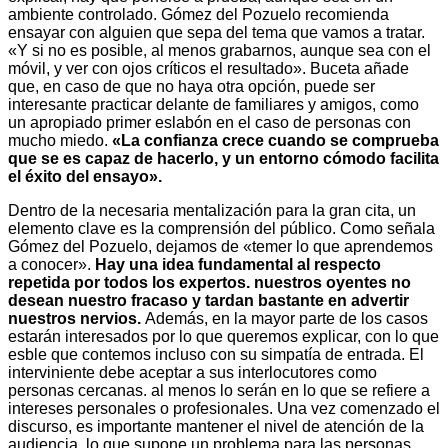
ambiente controlado. Gómez del Pozuelo recomienda
ensayar con alguien que sepa del tema que vamos a tratar.
«Y si no es posible, al menos grabarnos, aunque sea con el
móvil, y ver con ojos críticos el resultado». Buceta añade
que, en caso de que no haya otra opción, puede ser
interesante practicar delante de familiares y amigos, como
un apropiado primer eslabón en el caso de personas con
mucho miedo.
«La confianza crece cuando se comprueba
que se es capaz de hacerlo, y un entorno cómodo facilita
el éxito del ensayo».
Dentro de la necesaria mentalización para la gran cita, un
elemento clave es la comprensión del público. Como señala
Gómez del Pozuelo, dejamos de «temer lo que aprendemos
a conocer».
Hay una idea fundamental al respecto
repetida por todos los expertos. nuestros oyentes no
desean nuestro fracaso y tardan bastante en advertir
nuestros nervios.
Además, en la mayor parte de los casos
estarán interesados por lo que queremos explicar, con lo que
esble que contemos incluso con su simpatía de entrada. El
interviniente debe aceptar a sus interlocutores como
personas cercanas. al menos lo serán en lo que se refiere a
intereses personales o profesionales. Una vez comenzado el
discurso, es importante mantener el nivel de atención de la
audiencia, lo que supone un problema para las personas