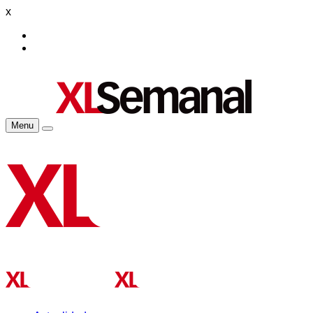
x
Menu