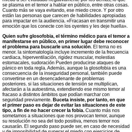
se plasma en el temor a hablar en público, entre otras cosas.
Cuanto más se vaya evitando, ese miedo crece. Y por otro
están las personas que carecen de habilidades apropiadas
para impactar en la audiencia. «Fracasan en transmitir una
emoción que los conecte con los oyentes y les deje huella».
Quien sufre glosofobia, el término médico para el temor a
manifestarse en público, en primer lugar debe reconocer
el problema para buscarle una solución
. El tema no es
menor. la sintomatología incluye incremento de la frecuencia
cardiaca, hiperventilación, rigidez muscular, molestias
estomacales, sudoración Pueden producirse ataques de
pánico en toda regla. Además, aunque la glosofobia es una
consecuencia de la inseguridad personal, también puede
convertirse en un desencadenante de problemas
posteriores. si las situaciones de tensión se multiplican,
afectarán a la autoestima, extendiendo ese mismo temor al
fracaso a distintos ámbitos que podían marchar con
seguridad previamente.
Buceta insiste, por tanto, en que
el primer paso es dejar de evitar las situaciones de este
tipo, a fin de no hacer crecer la fobia.
Cuanto más nos
sometamos a situaciones que nos provocan temor, aunque
su resolución no sea del todo positiva, menos temor nos
causarán. El segundo paso puede ser, en caso de necesidad
y de imposibilidad de superar el miedo con ejercicios de