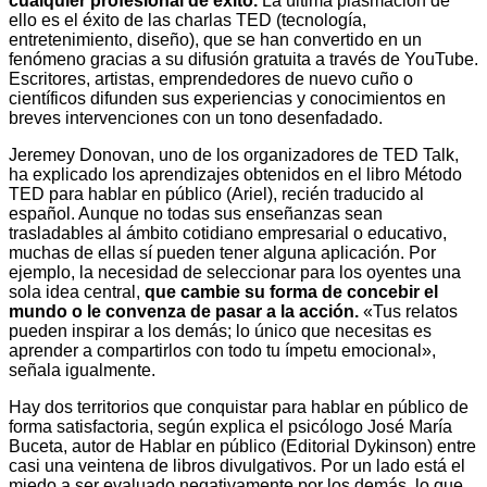
cualquier profesional de éxito.
La última plasmación de
ello es el éxito de las charlas TED (tecnología,
entretenimiento, diseño), que se han convertido en un
fenómeno gracias a su difusión gratuita a través de YouTube.
Escritores, artistas, emprendedores de nuevo cuño o
científicos difunden sus experiencias y conocimientos en
breves intervenciones con un tono desenfadado.
Jeremey Donovan, uno de los organizadores de TED Talk,
ha explicado los aprendizajes obtenidos en el libro Método
TED para hablar en público (Ariel), recién traducido al
español. Aunque no todas sus enseñanzas sean
trasladables al ámbito cotidiano empresarial o educativo,
muchas de ellas sí pueden tener alguna aplicación. Por
ejemplo, la necesidad de seleccionar para los oyentes una
sola idea central,
que cambie su forma de concebir el
mundo o le convenza de pasar a la acción.
«Tus relatos
pueden inspirar a los demás; lo único que necesitas es
aprender a compartirlos con todo tu ímpetu emocional»,
señala igualmente.
Hay dos territorios que conquistar para hablar en público de
forma satisfactoria, según explica el psicólogo José María
Buceta, autor de Hablar en público (Editorial Dykinson) entre
casi una veintena de libros divulgativos. Por un lado está el
miedo a ser evaluado negativamente por los demás, lo que