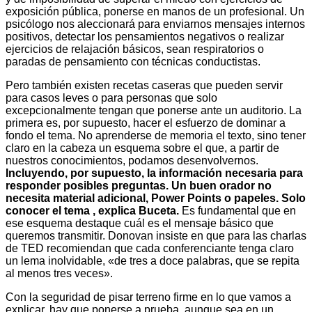
exposición pública, ponerse en manos de un profesional. Un
psicólogo nos aleccionará para enviarnos mensajes internos
positivos, detectar los pensamientos negativos o realizar
ejercicios de relajación básicos, sean respiratorios o
paradas de pensamiento con técnicas conductistas.
Pero también existen recetas caseras que pueden servir
para casos leves o para personas que solo
excepcionalmente tengan que ponerse ante un auditorio. La
primera es, por supuesto, hacer el esfuerzo de dominar a
fondo el tema. No aprenderse de memoria el texto, sino tener
claro en la cabeza un esquema sobre el que, a partir de
nuestros conocimientos, podamos desenvolvernos.
Incluyendo, por supuesto, la información necesaria para
responder posibles preguntas. Un buen orador no
necesita material adicional, Power Points o papeles. Solo
conocer el tema , explica Buceta.
Es fundamental que en
ese esquema destaque cuál es el mensaje básico que
queremos transmitir. Donovan insiste en que para las charlas
de TED recomiendan que cada conferenciante tenga claro
un lema inolvidable, «de tres a doce palabras, que se repita
al menos tres veces».
Con la seguridad de pisar terreno firme en lo que vamos a
explicar, hay que ponerse a prueba, aunque sea en un