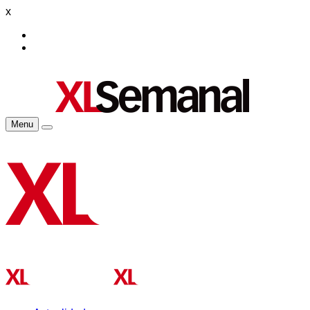
x
Menu