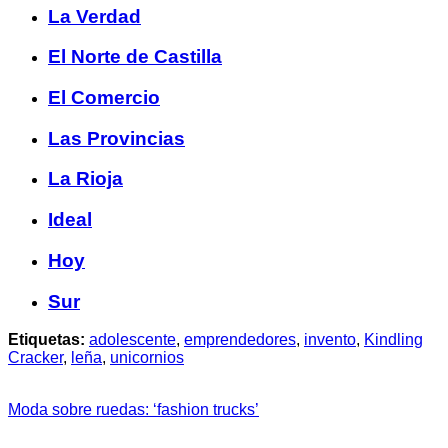
La Verdad
El Norte de Castilla
El Comercio
Las Provincias
La Rioja
Ideal
Hoy
Sur
Etiquetas:
adolescente
,
emprendedores
,
invento
,
Kindling
Cracker
,
leña
,
unicornios
Moda sobre ruedas: ‘fashion trucks’