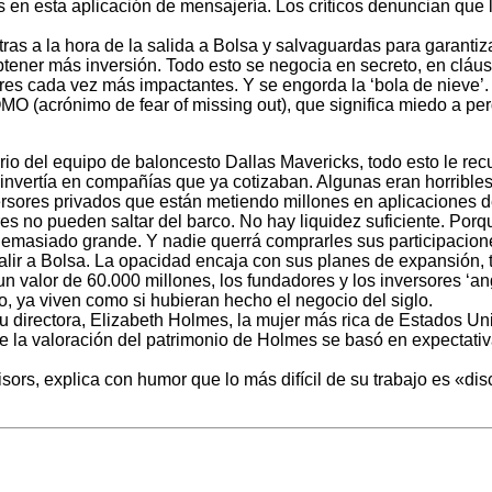
s en esta aplicación de mensajería. Los críticos denuncian que 
tras a la hora de la salida a Bolsa y salvaguardas para garantiz
er más inversión. Todo esto se negocia en secreto, en cláusul
res cada vez más impactantes. Y se engorda la ‘bola de nieve’.
MO (acrónimo de fear of missing out), que significa miedo a pe
o del equipo de baloncesto Dallas Mavericks, todo esto le rec
invertía en compañías que ya cotizaban. Algunas eran horribles
versores privados que están metiendo millones en aplicaciones 
res no pueden saltar del barco. No hay liquidez suficiente. Por
s demasiado grande. Y nadie querrá comprarles sus participacion
 salir a Bolsa. La opacidad encaja con sus planes de expansión
n valor de 60.000 millones, los fundadores y los inversores ‘an
to, ya viven como si hubieran hecho el negocio del siglo.
u directora, Elizabeth Holmes, la mujer más rica de Estados Uni
e la valoración del patrimonio de Holmes se basó en expectativa
isors, explica con humor que lo más difícil de su trabajo es «di