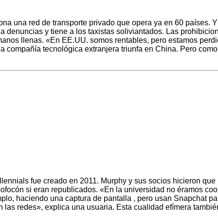
iona una red de transporte privado que opera ya en 60 países. Y
na denuncias y tiene a los taxistas soliviantados. Las prohibi
manos llenas. «En EE.UU. somos rentables, pero estamos perdi
na compañía tecnológica extranjera triunfa en China. Pero como
millennials fue creado en 2011. Murphy y sus socios hicieron qu
sofocón si eran republicados. «En la universidad no éramos cool
mplo, haciendo una captura de pantalla , pero usan Snapchat p
 las redes», explica una usuaria. Esta cualidad efímera tambi