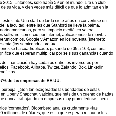
e 2013. Entonces, solo había 39 en el mundo. Era un club
e su vida, y cien veces más difícil de que lo admitan en la
este club. Una start-up tarda siete años en convertirse en
 la facultad, entre las que Stanford se lleva la palma,
 norteamericanas, pero su impacto mediático ya era
 software, comercio por Internet, aplicaciones de móvil…
perunicornios. Google y Amazon en los noventa (Internet);
sesenta (los semiconductores)».
llones se ha cuadruplicado. pasando de 39 a 168, con una
ignifica que esperan multiplicar por seis sus ganancias cuando
 de financiación hay codazos entre los inversores por
llos, Facebook, Alibaba, Twitter, Zalando, Box, LinkedIn,
neficios.
07% de las empresas de EE.UU.
va burbuja. ¿Son tan exageradas las bondades de estas
do en Uber y Snapchat, vaticina que más de un cuento de hadas
 que nunca trabajando en empresas muy prometedoras, pero
nios ‘corneados’. Bloomberg analiza crudamente «las
0 millones de dólares, que es lo que esperan recaudar los