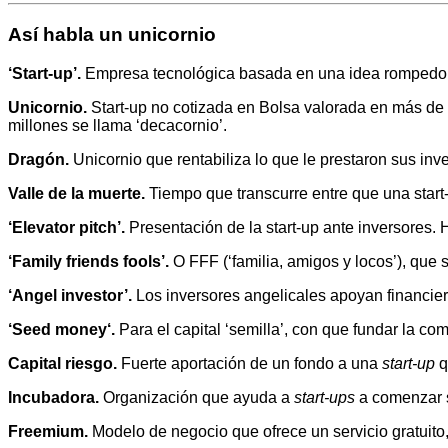
Así habla un unicornio
‘Start-up’.
Empresa tecnológica basada en una idea rompedora
Unicornio.
Start-up no cotizada en Bolsa valorada en más de 
millones se llama ‘decacornio’.
Dragón.
Unicornio que rentabiliza lo que le prestaron sus inv
Valle de la muerte.
Tiempo que transcurre entre que una start
‘Elevator pitch’.
Presentación de la start-up ante inversores
‘Family
friends fools’.
O FFF (‘familia, amigos y locos’), que
‘Angel investor’.
Los inversores angelicales apoyan financi
‘Seed money
‘.
Para el capital ‘semilla’, con que fundar la 
Capital riesgo.
Fuerte aportación de un fondo a una
start-up
q
Incubadora.
Organización que ayuda a
start-ups
a comenzar s
Freemium.
Modelo de negocio que ofrece un servicio gratuito, 