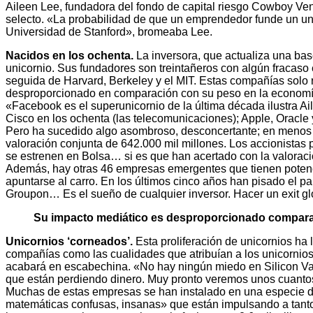
Aileen Lee, fundadora del fondo de capital riesgo Cowboy Ven
selecto. «La probabilidad de que un emprendedor funde un unic
Universidad de Stanford», bromeaba Lee.
Nacidos en los ochenta.
La inversora, que actualiza una base
unicornio. Sus fundadores son treintañeros con algún fracaso e
seguida de Harvard, Berkeley y el MIT. Estas compañías solo 
desproporcionado en comparación con su peso en la economía r
«Facebook es el superunicornio de la última década ilustra Ai
Cisco en los ochenta (las telecomunicaciones); Apple, Oracle y
Pero ha sucedido algo asombroso, desconcertante; en menos d
valoración conjunta de 642.000 mil millones. Los accionistas 
se estrenen en Bolsa… si es que han acertado con la valoració
Además, hay otras 46 empresas emergentes que tienen potencia
apuntarse al carro. En los últimos cinco años han pisado el p
Groupon… Es el sueño de cualquier inversor. Hacer un exit glo
Su impacto mediático es desproporcionado comparad
Unicornios ‘corneados’.
Esta proliferación de unicornios ha
compañías como las cualidades que atribuían a los unicornios
acabará en escabechina. «No hay ningún miedo en Silicon Va
que están perdiendo dinero. Muy pronto veremos unos cuantos
Muchas de estas empresas se han instalado en una especie d
matemáticas confusas, insanas» que están impulsando a tanto