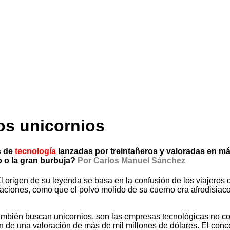
os unicornios
s de
tecnología
lanzadas por treintañer
os y valoradas
en má
o o la gran burbuja?
Por Carlos Manuel Sánchez
l origen de su leyenda se basa en la confusión de los viajeros q
raciones, como que el polvo molido de su cuerno era afrodisiac
también buscan unicornios, son las empresas tecnológicas no 
de una valoración de más de mil millones de dólares. El conce