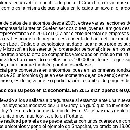
tures, en un artículo publicado por TechCrunch en noviembre d
ornio es la misma de que a alguien le caiga un rayo a lo largo d
 de datos de unicornios desde 2003, extrae varias lecciones de 
mpresarial anterior. Suelen ser dos o tres jóvenes, amigos desde
representaban en 2013 el 0,07 por ciento del total de empresas
eal. El modelo de negocio está orientado hacia el consumidor.
leen Lee . Cada ola tecnológica ha dado lugar a sus propios su
 Microsoft en los setenta (el ordenador personal); Intel en los 
e tres años la cifra de compañías valoradas en más de mil mi
privados han invertido en ellas unos 100.000 millones, lo que s
n, claro, porque también podrían estrellarse.
l para convertirse en unicornios, pues en las primeras rondas
arqué 28 unicornios (que en ese momento dejan de serlo); entre e
rioso, es decir, vender su participación a cambio de pingües be
o con su peso en la economía. En 2013 eran apenas el 0,
 llevado a los analistas a preguntarse si estamos ante una nue
 las leyendas medievales? Bill Gurley, un gurú que ha inverti
lley. Y eso es lo que me da miedo. En el Valle hay más gente
 unicornios muertos», alertó en Fortune.
e realidad paralela que puede acabar con unos cuantos unicor
s unicornios y pone el ejemplo de Snapchat, valorada en 19.00