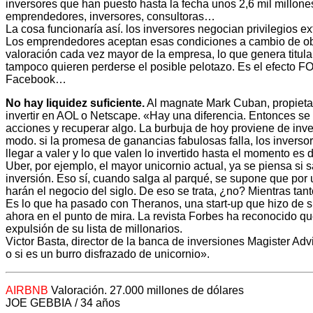
inversores que han puesto hasta la fecha unos 2,6 mil millone
emprendedores, inversores, consultoras…
La cosa funcionaría así. los inversores negocian privilegios ex
Los emprendedores aceptan esas condiciones a cambio de obten
valoración cada vez mayor de la empresa, lo que genera titula
tampoco quieren perderse el posible pelotazo. Es el efecto FO
Facebook…
No hay liquidez suficiente.
Al magnate Mark Cuban, propietari
invertir en AOL o Netscape. «Hay una diferencia. Entonces se 
acciones y recuperar algo. La burbuja de hoy proviene de in
modo. si la promesa de ganancias fabulosas falla, los inverso
llegar a valer y lo que valen lo invertido hasta el momento e
Uber, por ejemplo, el mayor unicornio actual, ya se piensa si
inversión. Eso sí, cuando salga al parqué, se supone que por u
harán el negocio del siglo. De eso se trata, ¿no? Mientras tan
Es lo que ha pasado con Theranos, una start-up que hizo de s
ahora en el punto de mira. La revista Forbes ha reconocido qu
expulsión de su lista de millonarios.
Victor Basta, director de la banca de inversiones Magister Adv
o si es un burro disfrazado de unicornio».
AIRBNB
Valoración. 27.000 millones de dólares
JOE GEBBIA / 34 años