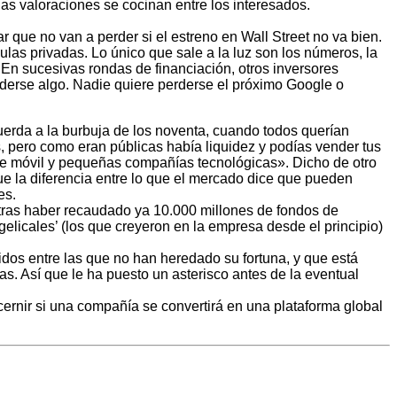
las valoraciones se cocinan entre los interesados.
ar que no van a perder si el estreno en Wall Street no va bien.
as privadas. Lo único que sale a la luz son los números, la
 En sucesivas rondas de financiación, otros inversores
rderse algo. Nadie quiere perderse el próximo Google o
uerda a la burbuja de los noventa, cuando todos querían
, pero como eran públicas había liquidez y podías vender tus
de móvil y pequeñas compañías tecnológicas». Dicho de otro
que la diferencia entre lo que el mercado dice que pueden
es.
, tras haber recaudado ya 10.000 millones de fondos de
gelicales’ (los que creyeron en la empresa desde el principio)
dos entre las que no han heredado su fortuna, y que está
s. Así que le ha puesto un asterisco antes de la eventual
scernir si una compañía se convertirá en una plataforma global