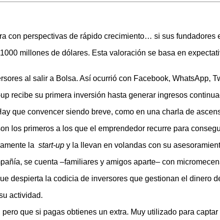
 con perspectivas de rápido crecimiento… si sus fundadores en
1000 millones de dólares. Esta valoración se basa en expecta
ersores al salir a Bolsa. Así ocurrió con Facebook, WhatsApp, T
-up recibe su primera inversión hasta generar ingresos continu
. Hay que convencer siendo breve, como en una charla de ascens
 son los primeros a los que el emprendedor recurre para consegu
eramente la
start-up
y la llevan en volandas con su asesoramient
compañía, se cuenta –familiares y amigos aparte– con micromece
ue despierta la codicia de inversores que gestionan el dinero de
u actividad.
pero que si pagas obtienes un extra. Muy utilizado para captar c