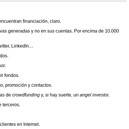
cuentran financiación, claro.
tivas generadas y no en sus cuentas. Por encima de 10.000
witter, LinkedIn…
ados.
or.
ir fondos.
o, promoción y contactos.
nas de
crowdfunding
y, si hay suerte, un
angel investor.
 terceros.
lientes en Internet.