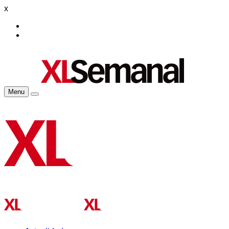
x
Menu