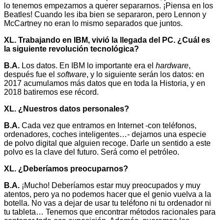
lo tenemos empezamos a querer separarnos. ¡Piensa en los
Beatles! Cuando les iba bien se separaron, pero Lennon y
McCartney no eran lo mismo separados que juntos.
XL. Trabajando en IBM, vivió la llegada del PC. ¿Cuál es
la siguiente revolución tecnológica?
B.A.
Los datos. En IBM lo importante era el
hardware
,
después fue el
software
, y lo siguiente serán los datos: en
2017 acumulamos más datos que en toda la Historia, y en
2018 batiremos ese récord.
XL. ¿Nuestros datos personales?
B.A.
Cada vez que entramos en Internet -con teléfonos,
ordenadores, coches inteligentes…- dejamos una especie
de polvo digital que alguien recoge. Darle un sentido a este
polvo es la clave del futuro. Será como el petróleo.
XL. ¿Deberíamos preocuparnos?
B.A.
¡Mucho! Deberíamos estar muy preocupados y muy
atentos, pero ya no podemos hacer que el genio vuelva a la
botella. No vas a dejar de usar tu teléfono ni tu ordenador ni
tu tableta… Tenemos que encontrar métodos racionales para