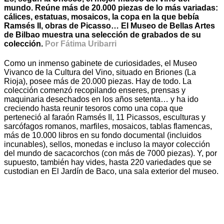
mundo. Reúne más de 20.000 piezas de lo más variadas:
cálices, estatuas, mosaicos, la copa en la que bebía
Ramsés II, obras de Picasso… El Museo de Bellas Artes
de Bilbao muestra una selección de grabados de su
colección.
Por Fátima Uribarri
Como un inmenso gabinete de curiosidades, el Museo
Vivanco de la Cultura del Vino, situado en Briones (La
Rioja), posee más de 20.000 piezas. Hay de todo. La
colección comenzó recopilando enseres, prensas y
maquinaria desechados en los años setenta… y ha ido
creciendo hasta reunir tesoros como una copa que
perteneció al faraón Ramsés II, 11 Picassos, esculturas y
sarcófagos romanos, marfiles, mosaicos, tablas flamencas,
más de 10.000 libros en su fondo documental (incluidos
incunables), sellos, monedas e incluso la mayor colección
del mundo de sacacorchos (con más de 7000 piezas). Y, por
supuesto, también hay vides, hasta 220 variedades que se
custodian en El Jardín de Baco, una sala exterior del museo.