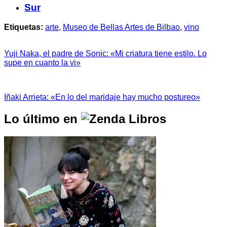
Sur
Etiquetas:
arte
,
Museo de Bellas Artes de Bilbao
,
vino
Yuji Naka, el padre de Sonic: «Mi criatura tiene estilo. Lo
supe en cuanto la vi»
Iñaki Arrieta: «En lo del maridaje hay mucho postureo»
Lo último en