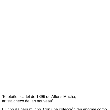
‘El otoño’, cartel de 1896 de Alfons Mucha,
artista checo de ‘art nouveau’
El vino da para mucho. Con una colección tan enorme como