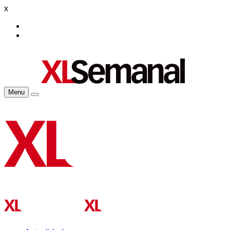
x
Menu