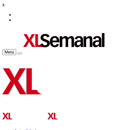
x
Menu