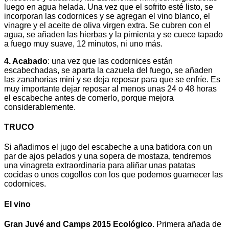
luego en agua helada. Una vez que el sofrito esté listo, se
incorporan las codornices y se agregan el vino blanco, el
vinagre y el aceite de oliva virgen extra. Se cubren con el
agua, se añaden las hierbas y la pimienta y se cuece tapado
a fuego muy suave, 12 minutos, ni uno más.
4. Acabado
: una vez que las codornices están
escabechadas, se aparta la cazuela del fuego, se añaden
las zanahorias mini y se deja reposar para que se enfríe. Es
muy importante dejar reposar al menos unas 24 o 48 horas
el escabeche antes de comerlo, porque mejora
considerablemente.
TRUCO
Si añadimos el jugo del escabeche a una batidora con un
par de ajos pelados y una sopera de mostaza, tendremos
una vinagreta extraordinaria para aliñar unas patatas
cocidas o unos cogollos con los que podemos guarnecer las
codornices.
El vino
Gran Juvé and Camps 2015 Ecológico
. Primera añada de