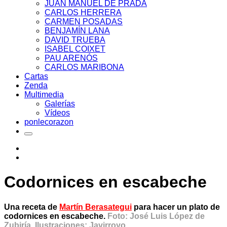
JUAN MANUEL DE PRADA
CARLOS HERRERA
CARMEN POSADAS
BENJAMÍN LANA
DAVID TRUEBA
ISABEL COIXET
PAU ARENÓS
CARLOS MARIBONA
Cartas
Zenda
Multimedia
Galerías
Vídeos
ponlecorazon
Codornices en escabeche
Una receta de
Martín Berasategui
para hacer un plato de
codornices en escabeche.
Foto: José Luis López de
Zubiría. Ilustraciones: Javirroyo