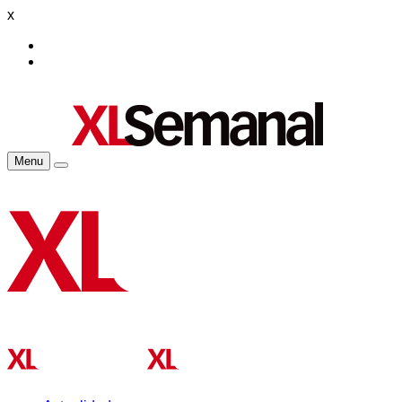
x
Menu