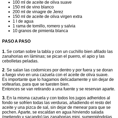
100 ml de aceite de oliva suave
150 ml de vino blanco
200 ml de vinagre de Jerez
150 ml de aceite de oliva virgen extra
1 l de agua
1 rama de tomillo, romero y salvia
10 granos de pimienta blanca
PASO A PASO
1.
Se cortan sobre la tabla y con un cuchillo bien afilado las
zanahorias en láminas; se pican el puerro, el apio y las
cebolletas peladas.
2
. Se salan las codornices por dentro y por fuera y se doran
a fuego vivo en una cazuela con el aceite de oliva suave.
Es importante que lo hagamos delicadamente y sin dejar de
voltearlas, para que se tuesten bien.
Entonces se van retirando a una fuente y se reservan aparte.
3.
En la misma cazuela y con todos los jugos adheridos al
fondo se sofríen todas las verduras, añadiendo el resto del
aceite y una pizca de sal, sin dejar de menear para que se
pochen. Aparte, se escaldan en agua hirviendo salada
(metiendo y sacando) las zanahorias mini, sumergiéndolas