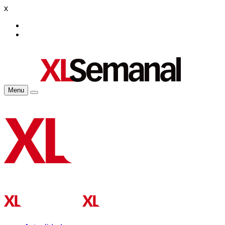
x
Menu